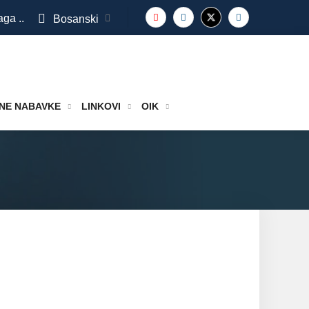
aga ..
Bosanski
NE NABAVKE
LINKOVI
OIK