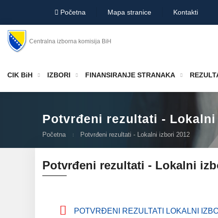
Početna
Mapa stranice
Kontakti
Centralna izborna komisija BiH
CIK BiH
IZBORI
FINANSIRANJE STRANAKA
REZULTA
Potvrđeni rezultati - Lokalni
Početna
Potvrđeni rezultati - Lokalni izbori 2012
Potvrđeni rezultati - Lokalni izb
POTVRĐENI REZULTATI LOKALNI IZBOR