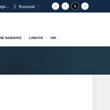
aga ..
Bosanski
NE NABAVKE
LINKOVI
OIK