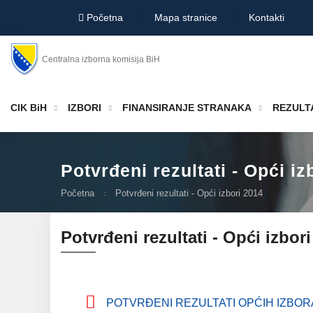
Početna
Mapa stranice
Kontakti
Centralna izborna komisija BiH
CIK BiH
IZBORI
FINANSIRANJE STRANAKA
REZULTA
Potvrđeni rezultati - Opći iz
Početna
Potvrđeni rezultati - Opći izbori 2014
Potvrđeni rezultati - Opći izbor
POTVRĐENI REZULTATI OPĆIH IZBORA