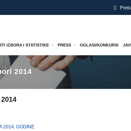
Pretr
TI IZBORA I STATISTIKE
PRESS
OGLASI/KONKURSI
JAV
bori 2014
i 2014
 2014. GODINE