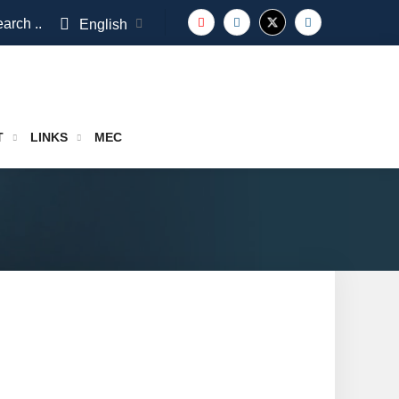
arch ..
English
T
LINKS
MEC