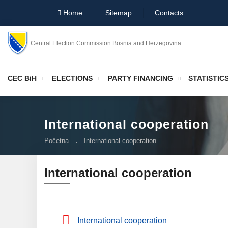
Home
Sitemap
Contacts
Central Election Commission Bosnia and Herzegovina
CEC BiH
ELECTIONS
PARTY FINANCING
STATISTIC
International cooperation
Početna
International cooperation
International cooperation
International cooperation