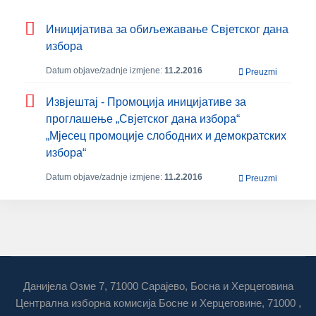
Иницијатива за обиљежавање Свјетског дана
избора
Datum objave/zadnje izmjene:
11.2.2016
Preuzmi
Извјештај - Промоција иницијативе за
проглашење „Свјетског дана избора“
„Мјесец промоције слободних и демократских
избора“
Datum objave/zadnje izmjene:
11.2.2016
Preuzmi
Данијела Озме 7, 71000 Сарајево, Босна и Херцеговина
Централна изборна комисија Босне и Херцеговине, 71000 ,