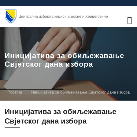
Централна изборна комисија Босне и Херцеговине
Иницијатива за обиљежавање
Свјетског дана избора
Početna
Иницијатива за обиљежавање Свјетског дана избора
Иницијатива за обиљежавање
Свјетског дана избора