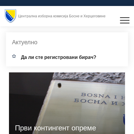
Централна изборна комисија Босне и Херцеговине
Актуелно
Дa ли стe рeгистрoвaни бирач?
Први контингент опреме