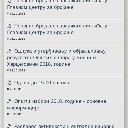
Поновно бројање гласачких листића у
Главном центру за бројање
25.10.2018
Поновно бројање гласачких листића у
Главном центру за бројање
25.10.2018
Одлука о утврђивању и објављивању
резултата Општих избора у Босни и
Херцеговини 2018. године
22.10.2018
Одзив до 15:00 часова
7.10.2018
Општи избори 2018. године - основне
информације
5.10.2018
Распоред активности Централне изборне