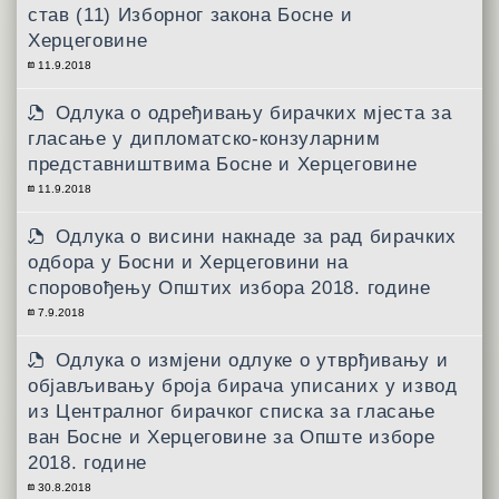
став (11) Изборног закона Босне и
Херцеговине
11.9.2018
Одлука о одређивању бирачких мјеста за
гласање у дипломатско-конзуларним
представништвима Босне и Херцеговине
11.9.2018
Одлука о висини накнаде за рад бирачких
одбора у Босни и Херцеговини на
споровођењу Општих избора 2018. године
7.9.2018
Одлука о измјени одлуке о утврђивању и
објављивању броја бирача уписаних у извод
из Централног бирачког списка за гласање
ван Босне и Херцеговине за Опште изборе
2018. године
30.8.2018