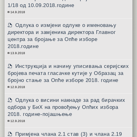
1/18 од 10.09.2018.године
14.9.2018
Одлука о измјени одлуке о именовању
директора и замјеника директора Главног
центра за бројање за Опће изборе
2018.године
13.9.2018
Инструкција и начину уписивања серијских
бројева печата гласачке кутије у Образац за
бројно стање за Опће изборе 2018. године
12.9.2018
Одлука о висини накнаде за рад бирачких
одбора у БиХ на провођењу Опћих избора
2018. године-појашњење
12.9.2018
Примјена члана 2.1 став (3) и члана 2.19