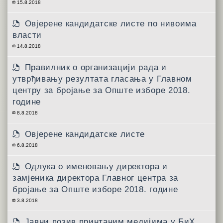
15.8.2018
Овјерене кандидатске листе по нивоима
власти
14.8.2018
Правилник о организацији рада и
утврђивању резултата гласања у Главном
центру за бројање за Опште изборе 2018.
године
8.8.2018
Овјерене кандидатске листе
6.8.2018
Одлука о именовању директора и
замјеника директора Главног центра за
бројање за Опште изборе 2018. године
3.8.2018
Јавни позив принтаним медијима у БиХ