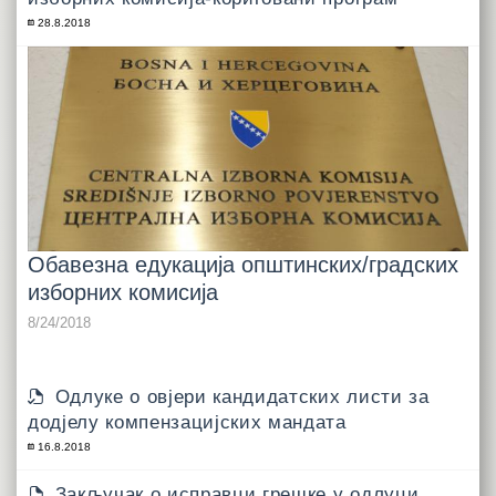
28.8.2018
Обавезна едукација општинских/градских
изборних комисија
8/24/2018
Одлуке о овјери кандидатских листи за
додјелу компензацијских мандата
16.8.2018
Закључак о исправци грешке у одлуци