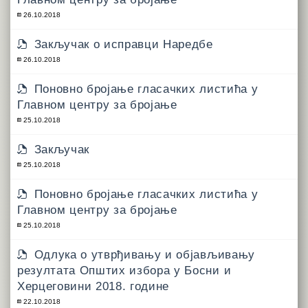
26.10.2018
Закључак о исправци Наредбе
26.10.2018
Поновно бројање гласачких листића у
Главном центру за бројање
25.10.2018
Закључак
25.10.2018
Поновно бројање гласачких листића у
Главном центру за бројање
25.10.2018
Одлука о утврђивању и објављивању
резултата Општих избора у Босни и
Херцеговини 2018. године
22.10.2018