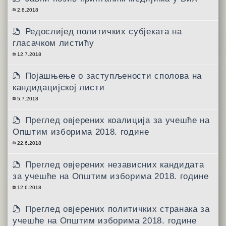
2.8.2018
Редослијед политичких субјеката на
гласачком листићу
12.7.2018
Појашњење о заступљености сполова на
кандидацијској листи
5.7.2018
Преглед овјерених коалиција за учешће на
Општим изборима 2018. године
22.6.2018
Преглед овјерених независних кандидата
за учешће на Општим изборима 2018. године
12.6.2018
Преглед овјерених политичких странака за
учешће на Општим изборима 2018. године