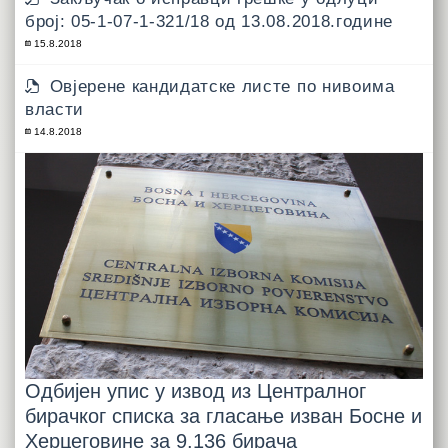
број: 05-1-07-1-321/18 од 13.08.2018.године
15.8.2018
Овјерене кандидатске листе по нивоима
власти
14.8.2018
Одбијен упис у извод из Централног
бирачког списка за гласање изван Босне и
Херцеговине за 9.136 бирача