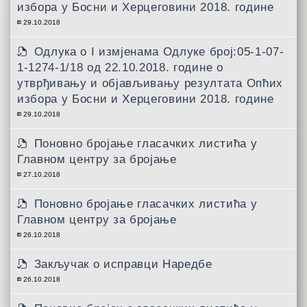
избора у Босни и Херцеговини 2018. године
29.10.2018
Одлука о I измјенама Одлуке број:05-1-07-
1-1274-1/18 од 22.10.2018. године о
утврђивању и објављивању резултата Опћих
избора у Босни и Херцеговини 2018. године
29.10.2018
Поновно бројање гласачких листића у
Главном центру за бројање
27.10.2018
Поновно бројање гласачких листића у
Главном центру за бројање
26.10.2018
Закључак о исправци Наредбе
26.10.2018