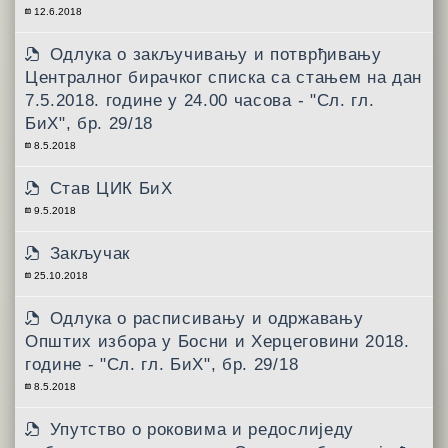
12.6.2018
Одлукa о закључивању и потврђивању
Централног бирачког списка са стањем на дан
7.5.2018. године у 24.00 часова - "Сл. гл.
БиХ", бр. 29/18
8.5.2018
Став ЦИК БиХ
9.5.2018
Закључак
25.10.2018
Одлукa о расписивању и одржавању
Општих избора у Босни и Херцеговини 2018.
године - "Сл. гл. БиХ", бр. 29/18
8.5.2018
Упутствo о роковима и редослиједу