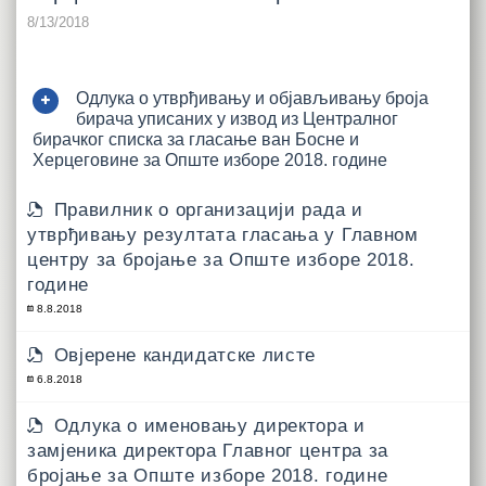
8/13/2018
Одлука о утврђивању и објављивању броја
бирача уписаних у извод из Централног
бирачког списка за гласање ван Босне и
Херцеговине за Опште изборе 2018. године
Правилник о организацији рада и
утврђивању резултата гласања у Главном
центру за бројање за Опште изборе 2018.
године
8.8.2018
Овјерене кандидатске листе
6.8.2018
Одлука о именовању директора и
замјеника директора Главног центра за
бројање за Опште изборе 2018. године