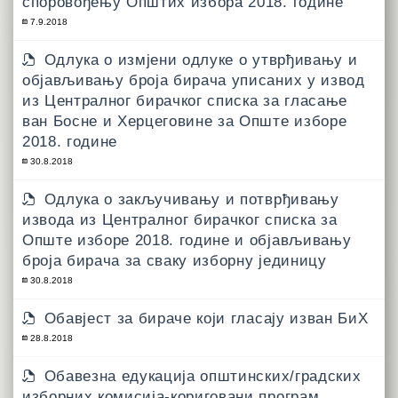
споровођењу Општих избора 2018. године
7.9.2018
Одлука о измјени одлуке о утврђивању и
објављивању броја бирача уписаних у извод
из Централног бирачког списка за гласање
ван Босне и Херцеговине за Опште изборе
2018. године
30.8.2018
Одлука о закључивању и потврђивању
извода из Централног бирачког списка за
Опште изборе 2018. године и објављивању
броја бирача за сваку изборну јединицу
30.8.2018
Обавјест за бираче који гласају изван БиХ
28.8.2018
Обавезна едукација општинских/градских
изборних комисија-кориговани програм