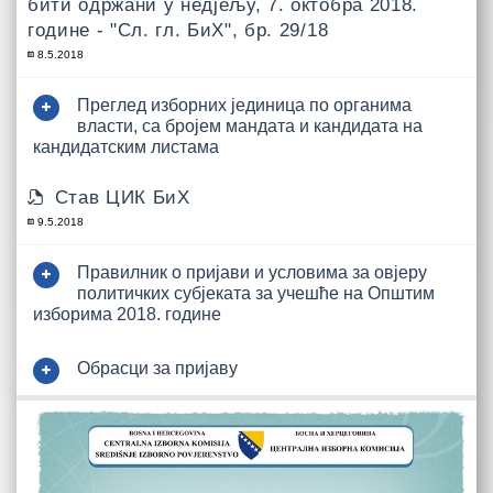
бити одржани у недјељу, 7. октобра 2018.
године - "Сл. гл. БиХ", бр. 29/18
8.5.2018
Преглед изборних јединица по органима
власти, са бројем мандата и кандидата на
кандидатским листама
Став ЦИК БиХ
9.5.2018
Правилник о пријави и условима за овјеру
политичких субјеката за учешће на Општим
изборима 2018. године
Обрасци за пријаву