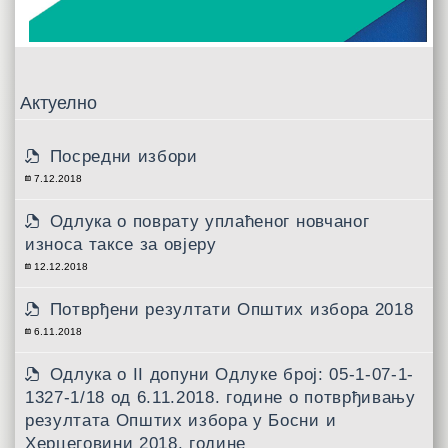
Актуелно
Посредни избори
7.12.2018
Одлука о поврату уплаћеног новчаног
износа таксе за овјеру
12.12.2018
Потврђени резултати Општих избора 2018
6.11.2018
Одлукa о II допуни Одлуке број: 05-1-07-1-
1327-1/18 од 6.11.2018. године о потврђивању
резултата Општих избора у Босни и
Херцеговини 2018. године