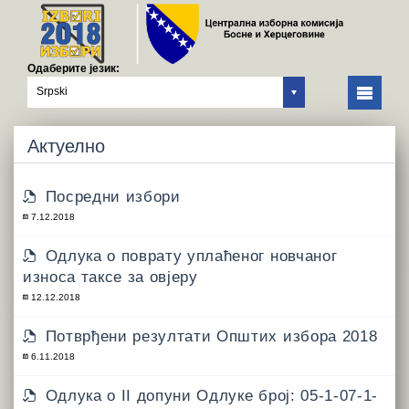
Одаберите језик:
Srpski
Актуелно
Посредни избори
7.12.2018
Одлука о поврату уплаћеног новчаног
износа таксе за овјеру
12.12.2018
Потврђени резултати Општих избора 2018
6.11.2018
Одлукa о II допуни Одлуке број: 05-1-07-1-