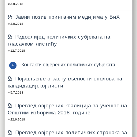
3.8.2018
Јавни позив принтаним медијима у БиХ
2.8.2018
Редослијед политичких субјеката на
гласачком листићу
12.7.2018
Контакти овјерених политичких субјеката
Појашњење о заступљености сполова на
кандидацијској листи
5.7.2018
Преглед овјерених коалиција за учешће на
Општим изборима 2018. године
22.6.2018
Преглед овјерених политичких странака за