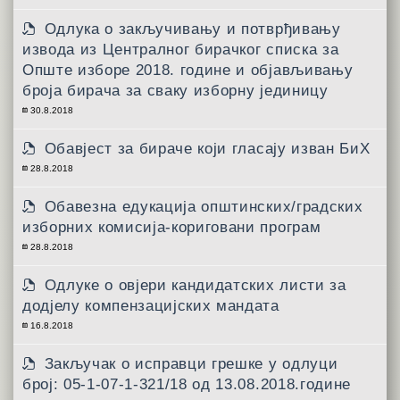
Одлука о закључивању и потврђивању
извода из Централног бирачког списка за
Опште изборе 2018. године и објављивању
броја бирача за сваку изборну јединицу
30.8.2018
Обавјест за бираче који гласају изван БиХ
28.8.2018
Обавезна едукација општинских/градских
изборних комисија-кориговани програм
28.8.2018
Одлуке о овјери кандидатских листи за
додјелу компензацијских мандата
16.8.2018
Закључак о исправци грешке у одлуци
број: 05-1-07-1-321/18 од 13.08.2018.године