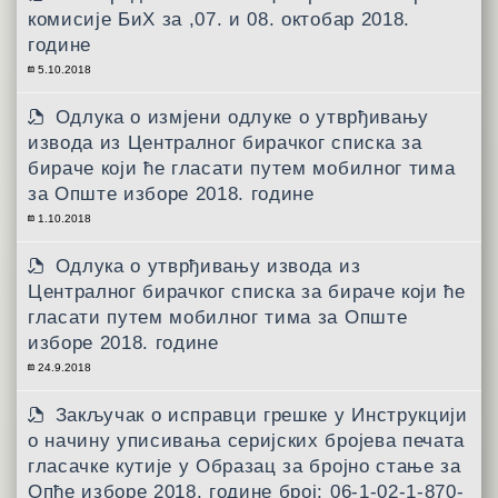
комисије БиХ за ,07. и 08. октобар 2018.
године
5.10.2018
Одлука о измјени одлуке о утврђивању
извода из Централног бирачког списка за
бираче који ће гласати путем мобилног тима
за Опште изборе 2018. године
1.10.2018
Одлука о утврђивању извода из
Централног бирачког списка за бираче који ће
гласати путем мобилног тима за Опште
изборе 2018. године
24.9.2018
Закључак о исправци грешке у Инструкцији
о начину уписивања серијских бројева печата
гласачке кутије у Образац за бројно стање за
Опће изборе 2018. године број: 06-1-02-1-870-