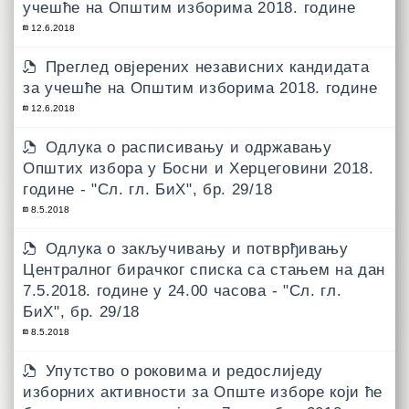
учешће на Општим изборима 2018. године
12.6.2018
Преглед овјерених независних кандидата
за учешће на Општим изборима 2018. године
12.6.2018
Одлукa о расписивању и одржавању
Општих избора у Босни и Херцеговини 2018.
године - "Сл. гл. БиХ", бр. 29/18
8.5.2018
Одлукa о закључивању и потврђивању
Централног бирачког списка са стањем на дан
7.5.2018. године у 24.00 часова - "Сл. гл.
БиХ", бр. 29/18
8.5.2018
Упутствo о роковима и редослиједу
изборних активности за Опште изборе који ће