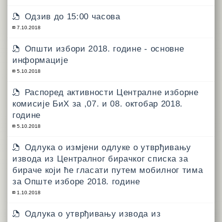
Одзив до 15:00 часова
7.10.2018
Општи избори 2018. године - основне
информације
5.10.2018
Распоред активности Централне изборне
комисије БиХ за ,07. и 08. октобар 2018.
године
5.10.2018
Одлука о измјени одлуке о утврђивању
извода из Централног бирачког списка за
бираче који ће гласати путем мобилног тима
за Опште изборе 2018. године
1.10.2018
Одлука о утврђивању извода из