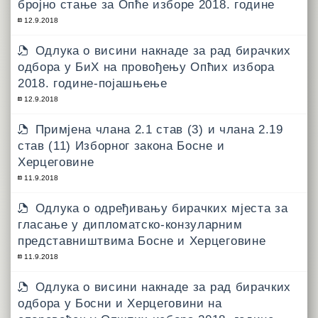
бројно стање за Опће изборе 2018. године
12.9.2018
Одлука о висини накнаде за рад бирачких
одбора у БиХ на провођењу Опћих избора
2018. године-појашњење
12.9.2018
Примјена члана 2.1 став (3) и члана 2.19
став (11) Изборног закона Босне и
Херцеговине
11.9.2018
Одлука о одређивању бирачких мјеста за
гласање у дипломатско-конзуларним
представништвима Босне и Херцеговине
11.9.2018
Одлука о висини накнаде за рад бирачких
одбора у Босни и Херцеговини на