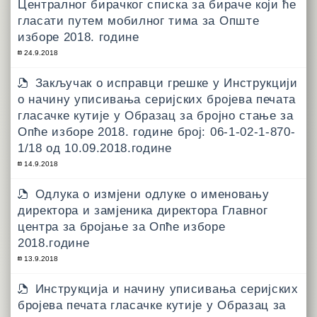
Централног бирачког списка за бираче који ће
гласати путем мобилног тима за Опште
изборе 2018. године
24.9.2018
Закључак о исправци грешке у Инструкцији
о начину уписивања серијских бројева печата
гласачке кутије у Образац за бројно стање за
Опће изборе 2018. године број: 06-1-02-1-870-
1/18 од 10.09.2018.године
14.9.2018
Одлука о измјени одлуке о именовању
директора и замјеника директора Главног
центра за бројање за Опће изборе
2018.године
13.9.2018
Инструкција и начину уписивања серијских
бројева печата гласачке кутије у Образац за