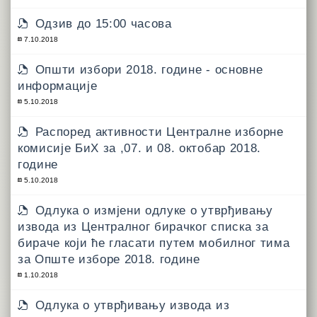
Одзив до 15:00 часова
7.10.2018
Општи избори 2018. године - основне
информације
5.10.2018
Распоред активности Централне изборне
комисије БиХ за ,07. и 08. октобар 2018.
године
5.10.2018
Одлука о измјени одлуке о утврђивању
извода из Централног бирачког списка за
бираче који ће гласати путем мобилног тима
за Опште изборе 2018. године
1.10.2018
Одлука о утврђивању извода из