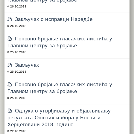
26.10.2018
Закључак о исправци Наредбе
26.10.2018
Поновно бројање гласачких листића у
Главном центру за бројање
25.10.2018
Закључак
25.10.2018
Поновно бројање гласачких листића у
Главном центру за бројање
25.10.2018
Одлука о утврђивању и објављивању
резултата Општих избора у Босни и
Херцеговини 2018. године
22.10.2018