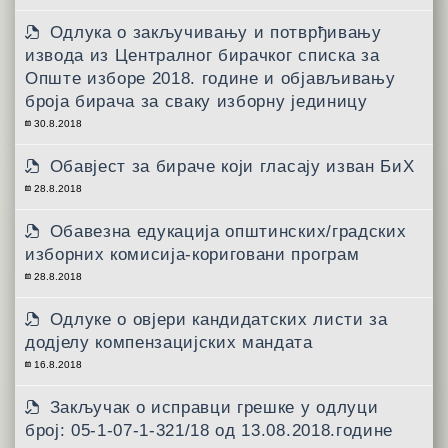
Одлука о закључивању и потврђивању
извода из Централног бирачког списка за
Опште изборе 2018. године и објављивању
броја бирача за сваку изборну јединицу
30.8.2018
Обавјест за бираче који гласају изван БиХ
28.8.2018
Обавезна едукација општинских/градских
изборних комисија-кориговани програм
28.8.2018
Одлуке о овјери кандидатских листи за
додјелу компензацијских мандата
16.8.2018
Закључак о исправци грешке у одлуци
број: 05-1-07-1-321/18 од 13.08.2018.године