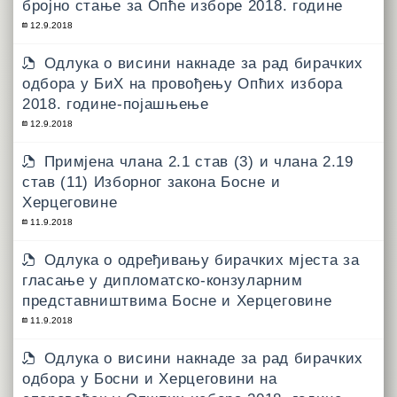
бројно стање за Опће изборе 2018. године
12.9.2018
Одлука о висини накнаде за рад бирачких
одбора у БиХ на провођењу Опћих избора
2018. године-појашњење
12.9.2018
Примјена члана 2.1 став (3) и члана 2.19
став (11) Изборног закона Босне и
Херцеговине
11.9.2018
Одлука о одређивању бирачких мјеста за
гласање у дипломатско-конзуларним
представништвима Босне и Херцеговине
11.9.2018
Одлука о висини накнаде за рад бирачких
одбора у Босни и Херцеговини на