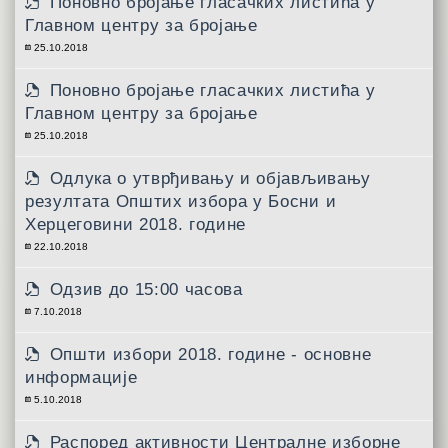
Поновно бројање гласачких листића у
Главном центру за бројање
25.10.2018
Поновно бројање гласачких листића у
Главном центру за бројање
25.10.2018
Одлука о утврђивању и објављивању
резултата Општих избора у Босни и
Херцеговини 2018. године
22.10.2018
Одзив до 15:00 часова
7.10.2018
Општи избори 2018. године - основне
информације
5.10.2018
Распоред активности Централне изборне