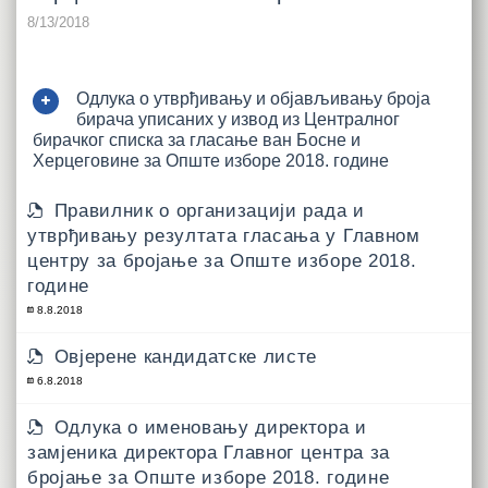
8/13/2018
Одлука о утврђивању и објављивању броја
бирача уписаних у извод из Централног
бирачког списка за гласање ван Босне и
Херцеговине за Опште изборе 2018. године
Правилник о организацији рада и
утврђивању резултата гласања у Главном
центру за бројање за Опште изборе 2018.
године
8.8.2018
Овјерене кандидатске листе
6.8.2018
Одлука о именовању директора и
замјеника директора Главног центра за
бројање за Опште изборе 2018. године