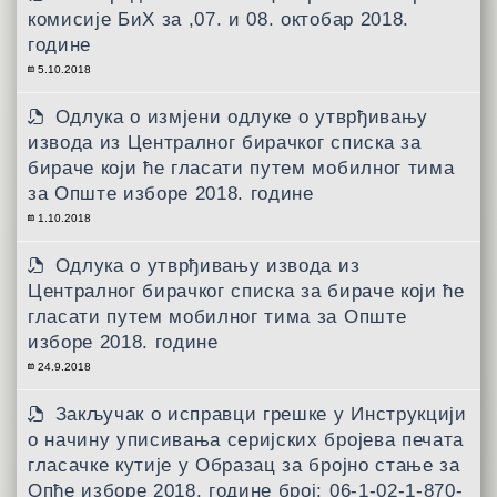
комисије БиХ за ,07. и 08. октобар 2018.
године
5.10.2018
Одлука о измјени одлуке о утврђивању
извода из Централног бирачког списка за
бираче који ће гласати путем мобилног тима
за Опште изборе 2018. године
1.10.2018
Одлука о утврђивању извода из
Централног бирачког списка за бираче који ће
гласати путем мобилног тима за Опште
изборе 2018. године
24.9.2018
Закључак о исправци грешке у Инструкцији
о начину уписивања серијских бројева печата
гласачке кутије у Образац за бројно стање за
Опће изборе 2018. године број: 06-1-02-1-870-