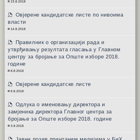
15.8.2018
Овјерене кандидатске листе по нивоима
власти
14.8.2018
Правилник о организацији рада и
утврђивању резултата гласања у Главном
центру за бројање за Опште изборе 2018.
године
8.8.2018
Овјерене кандидатске листе
6.8.2018
Одлука о именовању директора и
замјеника директора Главног центра за
бројање за Опште изборе 2018. године
3.8.2018
Јавни позив принтаним медијима у БиХ