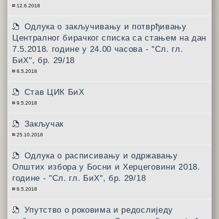
12.6.2018
Одлукa о закључивању и потврђивању
Централног бирачког списка са стањем на дан
7.5.2018. године у 24.00 часова - "Сл. гл.
БиХ", бр. 29/18
8.5.2018
Став ЦИК БиХ
9.5.2018
Закључак
25.10.2018
Одлукa о расписивању и одржавању
Општих избора у Босни и Херцеговини 2018.
године - "Сл. гл. БиХ", бр. 29/18
8.5.2018
Упутствo о роковима и редослиједу