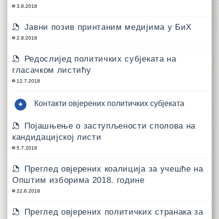
3.8.2018
Јавни позив принтаним медијима у БиХ
2.8.2018
Редослијед политичких субјеката на
гласачком листићу
12.7.2018
Контакти овјерених политичких субјеката
Појашњење о заступљености сполова на
кандидацијској листи
5.7.2018
Преглед овјерених коалиција за учешће на
Општим изборима 2018. године
22.6.2018
Преглед овјерених политичких странака за