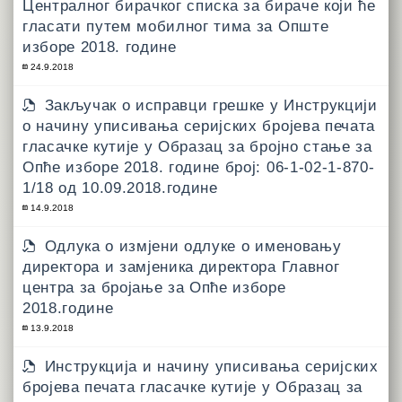
Централног бирачког списка за бираче који ће
гласати путем мобилног тима за Опште
изборе 2018. године
24.9.2018
Закључак о исправци грешке у Инструкцији
о начину уписивања серијских бројева печата
гласачке кутије у Образац за бројно стање за
Опће изборе 2018. године број: 06-1-02-1-870-
1/18 од 10.09.2018.године
14.9.2018
Одлука о измјени одлуке о именовању
директора и замјеника директора Главног
центра за бројање за Опће изборе
2018.године
13.9.2018
Инструкција и начину уписивања серијских
бројева печата гласачке кутије у Образац за