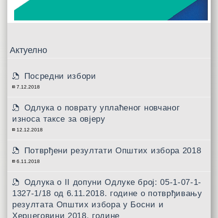
Актуелно
Посредни избори
7.12.2018
Одлука о поврату уплаћеног новчаног
износа таксе за овјеру
12.12.2018
Потврђени резултати Општих избора 2018
6.11.2018
Одлукa о II допуни Одлуке број: 05-1-07-1-
1327-1/18 од 6.11.2018. године о потврђивању
резултата Општих избора у Босни и
Херцеговини 2018. године