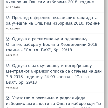
учешће на Општим изборима 2018. године
12.6.2018
Преглед овјерених независних кандидата
за учешће на Општим изборима 2018. године
12.6.2018
Одлукa о расписивању и одржавању
Општих избора у Босни и Херцеговини 2018.
године - "Сл. гл. БиХ", бр. 29/18
8.5.2018
Одлукa о закључивању и потврђивању
Централног бирачког списка са стањем на дан
7.5.2018. године у 24.00 часова - "Сл. гл.
БиХ", бр. 29/18
8.5.2018
Упутствo о роковима и редослиједу
изборних активности за Опште изборе који ће