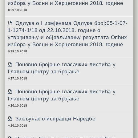
избора у Босни и Херцеговини 2018. године
29.10.2018
Одлука о I измјенама Одлуке број:05-1-07-
1-1274-1/18 од 22.10.2018. године о
утврђивању и објављивању резултата Опћих
избора у Босни и Херцеговини 2018. године
29.10.2018
Поновно бројање гласачких листића у
Главном центру за бројање
27.10.2018
Поновно бројање гласачких листића у
Главном центру за бројање
26.10.2018
Закључак о исправци Наредбе
26.10.2018