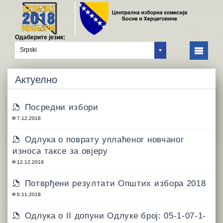
Одаберите језик:
Srpski
Актуелно
Посредни избори
7.12.2018
Одлука о поврату уплаћеног новчаног
износа таксе за овјеру
12.12.2018
Потврђени резултати Општих избора 2018
6.11.2018
Одлукa о II допуни Одлуке број: 05-1-07-1-