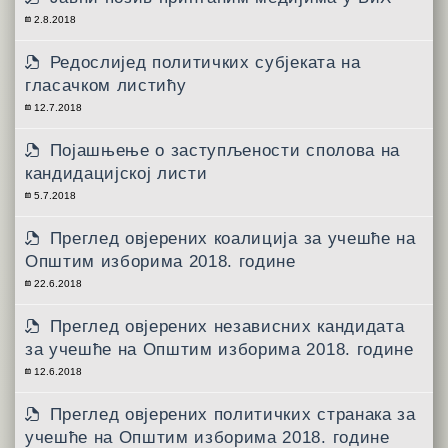
2.8.2018
Редослијед политичких субјеката на
гласачком листићу
12.7.2018
Појашњење о заступљености сполова на
кандидацијској листи
5.7.2018
Преглед овјерених коалиција за учешће на
Општим изборима 2018. године
22.6.2018
Преглед овјерених независних кандидата
за учешће на Општим изборима 2018. године
12.6.2018
Преглед овјерених политичких странака за
учешће на Општим изборима 2018. године