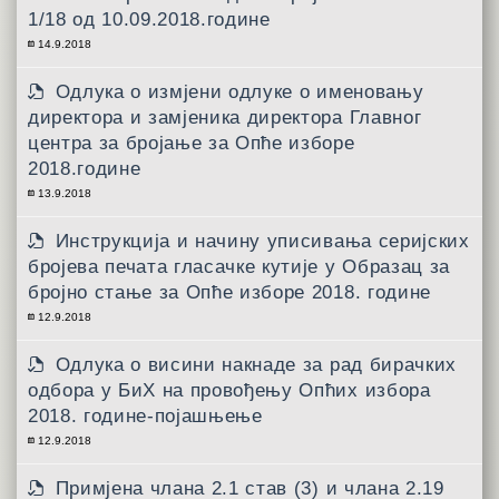
1/18 од 10.09.2018.године
14.9.2018
Одлука о измјени одлуке о именовању
директора и замјеника директора Главног
центра за бројање за Опће изборе
2018.године
13.9.2018
Инструкција и начину уписивања серијских
бројева печата гласачке кутије у Образац за
бројно стање за Опће изборе 2018. године
12.9.2018
Одлука о висини накнаде за рад бирачких
одбора у БиХ на провођењу Опћих избора
2018. године-појашњење
12.9.2018
Примјена члана 2.1 став (3) и члана 2.19