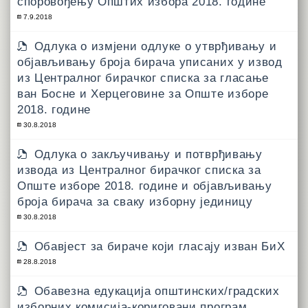
споровођењу Општих избора 2018. године
7.9.2018
Одлука о измјени одлуке о утврђивању и
објављивању броја бирача уписаних у извод
из Централног бирачког списка за гласање
ван Босне и Херцеговине за Опште изборе
2018. године
30.8.2018
Одлука о закључивању и потврђивању
извода из Централног бирачког списка за
Опште изборе 2018. године и објављивању
броја бирача за сваку изборну јединицу
30.8.2018
Обавјест за бираче који гласају изван БиХ
28.8.2018
Обавезна едукација општинских/градских
изборних комисија-кориговани програм