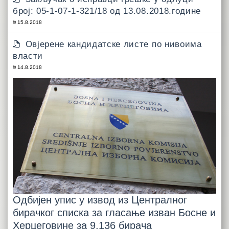
број: 05-1-07-1-321/18 од 13.08.2018.године
15.8.2018
Овјерене кандидатске листе по нивоима
власти
14.8.2018
Одбијен упис у извод из Централног
бирачког списка за гласање изван Босне и
Херцеговине за 9.136 бирача