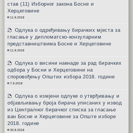
став (11) Изборног закона Босне и
Херцеговине
11.9.2018
Одлука о одређивању бирачких мјеста за
гласање у дипломатско-конзуларним
представништвима Босне и Херцеговине
11.9.2018
Одлука о висини накнаде за рад бирачких
одбора у Босни и Херцеговини на
споровођењу Општих избора 2018. године
7.9.2018
Одлука о измјени одлуке о утврђивању и
објављивању броја бирача уписаних у извод
из Централног бирачког списка за гласање
ван Босне и Херцеговине за Опште изборе
2018. године
30.8.2018