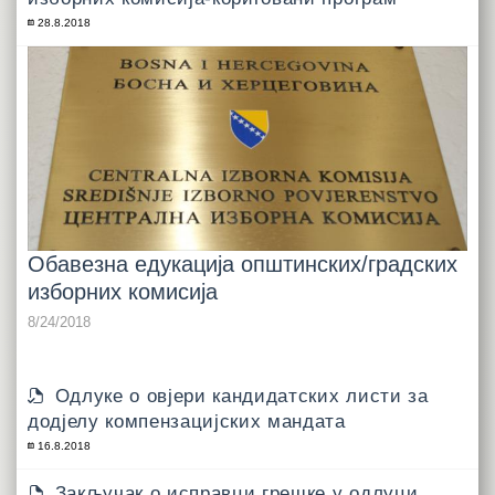
28.8.2018
Обавезна едукација општинских/градских
изборних комисија
8/24/2018
Одлуке о овјери кандидатских листи за
додјелу компензацијских мандата
16.8.2018
Закључак о исправци грешке у одлуци