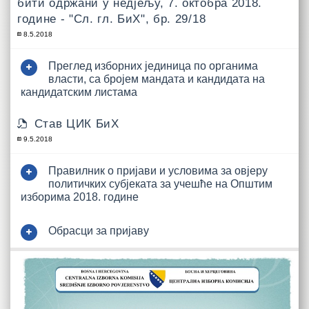
бити одржани у недјељу, 7. октобра 2018.
године - "Сл. гл. БиХ", бр. 29/18
8.5.2018
Преглед изборних јединица по органима
власти, са бројем мандата и кандидата на
кандидатским листама
Став ЦИК БиХ
9.5.2018
Правилник о пријави и условима за овјеру
политичких субјеката за учешће на Општим
изборима 2018. године
Обрасци за пријаву