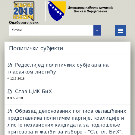
Одаберите језик:
Srpski
Политички субјекти
Редослијед политичких субјеката на
гласачком листићу
12.7.2018
Став ЦИК БиХ
9.5.2018
Образац депонованих потписа овлашћених
представника политичке партије, коалиције и
листе независних кандидата за подношење
приговора и жалби за изборе - "Сл. гл. БиХ",