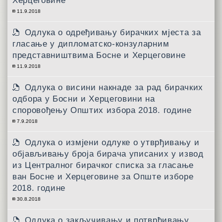
Херцеговине
11.9.2018
Одлука о одређивању бирачких мјеста за
гласање у дипломатско-конзуларним
представништвима Босне и Херцеговине
11.9.2018
Одлука о висини накнаде за рад бирачких
одбора у Босни и Херцеговини на
споровођењу Општих избора 2018. године
7.9.2018
Одлука о измјени одлуке о утврђивању и
објављивању броја бирача уписаних у извод
из Централног бирачког списка за гласање
ван Босне и Херцеговине за Опште изборе
2018. године
30.8.2018
Одлука о закључивању и потврђивању