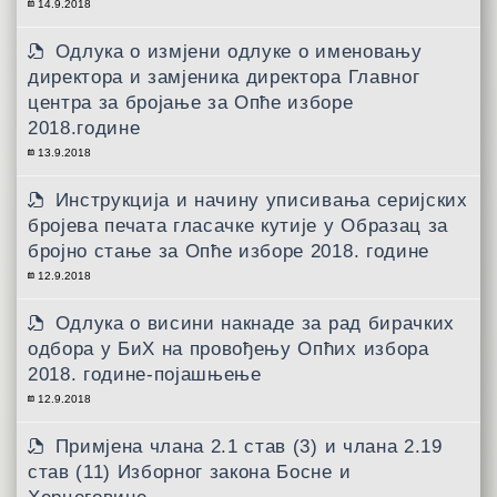
14.9.2018
Одлука о измјени одлуке о именовању
директора и замјеника директора Главног
центра за бројање за Опће изборе
2018.године
13.9.2018
Инструкција и начину уписивања серијских
бројева печата гласачке кутије у Образац за
бројно стање за Опће изборе 2018. године
12.9.2018
Одлука о висини накнаде за рад бирачких
одбора у БиХ на провођењу Опћих избора
2018. године-појашњење
12.9.2018
Примјена члана 2.1 став (3) и члана 2.19
став (11) Изборног закона Босне и