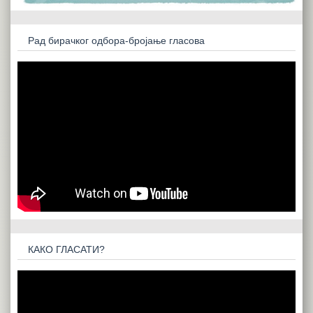
Рад бирачког одбора-бројање гласова
КАКО ГЛАСАТИ?