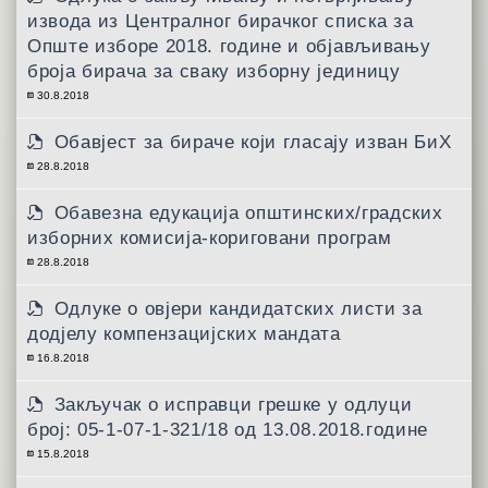
извода из Централног бирачког списка за
Опште изборе 2018. године и објављивању
броја бирача за сваку изборну јединицу
30.8.2018
Обавјест за бираче који гласају изван БиХ
28.8.2018
Обавезна едукација општинских/градских
изборних комисија-кориговани програм
28.8.2018
Одлуке о овјери кандидатских листи за
додјелу компензацијских мандата
16.8.2018
Закључак о исправци грешке у одлуци
број: 05-1-07-1-321/18 од 13.08.2018.године
15.8.2018