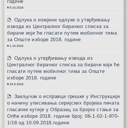
године
5.10.2018
Одлука о измјени одлуке о утврђивању
извода из Централног бирачког списка за
бираче који ће гласати путем мобилног тима
за Опште изборе 2018. године
1.10.2018
Одлука о утврђивању извода из
Централног бирачког списка за бираче који ће
гласати путем мобилног тима за Опште
изборе 2018. године
24.9.2018
Закључак о исправци грешке у Инструкцији
о начину уписивања серијских бројева печата
гласачке кутије у Образац за бројно стање за
Опће изборе 2018. године број: 06-1-02-1-870-
1/18 од 10.09.2018.године