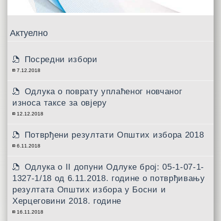
Актуелно
Посредни избори
7.12.2018
Одлука о поврату уплаћеног новчаног
износа таксе за овјеру
12.12.2018
Потврђени резултати Општих избора 2018
6.11.2018
Одлукa о II допуни Одлуке број: 05-1-07-1-
1327-1/18 од 6.11.2018. године о потврђивању
резултата Општих избора у Босни и
Херцеговини 2018. године
16.11.2018