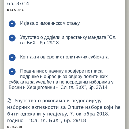
бр. 37/14
14.5.2014
Изјава о имовинском стању
Упутство о додјели и престанку мандата "Сл.
гл. БиХ", бр. 29/18
Контакти овјерених политичких субјеката
Правилник о начину провјере потписа
подршке и обрасци за овјеру политичких
субјеката за учешће на непосредним изборима у
Босни и Херцеговини - "Сл. гл. БиХ", бр. 37/14
Упутствo о роковима и редослиједу
изборних активности за Опште изборе који ће
бити одржани у недјељу, 7. октобра 2018.
године - "Сл. гл. БиХ", бр. 29/18
8.5.2018