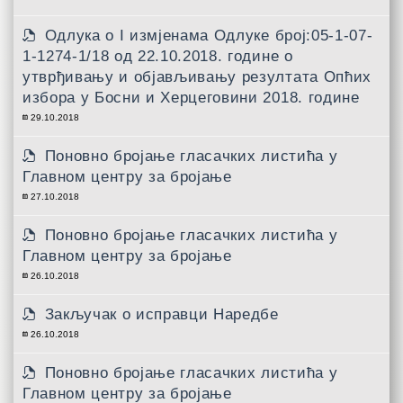
Одлука о I измјенама Одлуке број:05-1-07-
1-1274-1/18 од 22.10.2018. године о
утврђивању и објављивању резултата Опћих
избора у Босни и Херцеговини 2018. године
29.10.2018
Поновно бројање гласачких листића у
Главном центру за бројање
27.10.2018
Поновно бројање гласачких листића у
Главном центру за бројање
26.10.2018
Закључак о исправци Наредбе
26.10.2018
Поновно бројање гласачких листића у
Главном центру за бројање