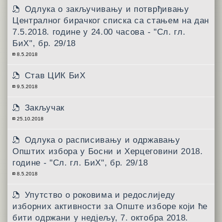
Одлукa о закључивању и потврђивању
Централног бирачког списка са стањем на дан
7.5.2018. године у 24.00 часова - "Сл. гл.
БиХ", бр. 29/18
8.5.2018
Став ЦИК БиХ
9.5.2018
Закључак
25.10.2018
Одлукa о расписивању и одржавању
Општих избора у Босни и Херцеговини 2018.
године - "Сл. гл. БиХ", бр. 29/18
8.5.2018
Упутствo о роковима и редослиједу
изборних активности за Опште изборе који ће
бити одржани у недјељу, 7. октобра 2018.