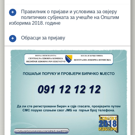
Правилник о пријави и условима за овјеру
политичких субјеката за учешће на Општим
изборима 2018. године
Обрасци за пријаву