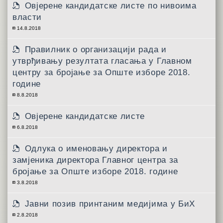
Овјерене кандидатске листе по нивоима
власти
14.8.2018
Правилник о организацији рада и
утврђивању резултата гласања у Главном
центру за бројање за Опште изборе 2018.
године
8.8.2018
Овјерене кандидатске листе
6.8.2018
Одлука о именовању директора и
замјеника директора Главног центра за
бројање за Опште изборе 2018. године
3.8.2018
Јавни позив принтаним медијима у БиХ
2.8.2018