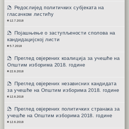
Редослијед политичких субјеката на
гласачком листићу
12.7.2018
Појашњење о заступљености сполова на
кандидацијској листи
5.7.2018
Преглед овјерених коалиција за учешће на
Општим изборима 2018. године
22.6.2018
Преглед овјерених независних кандидата
за учешће на Општим изборима 2018. године
12.6.2018
Преглед овјерених политичких странака за
учешће на Општим изборима 2018. године
12.6.2018