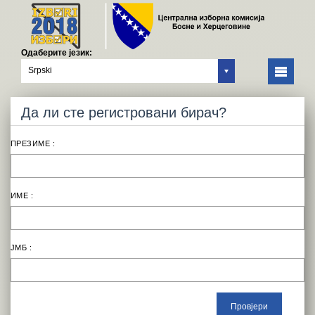
Одаберите језик:
Srpski
Дa ли стe рeгистрoвaни бирач?
ПРЕЗИМЕ :
ИМЕ :
ЈМБ :