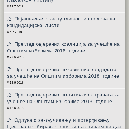
гласачком листићу
12.7.2018
Појашњење о заступљености сполова на
кандидацијској листи
5.7.2018
Преглед овјерених коалиција за учешће на
Општим изборима 2018. године
22.6.2018
Преглед овјерених независних кандидата
за учешће на Општим изборима 2018. године
12.6.2018
Преглед овјерених политичких странака за
учешће на Општим изборима 2018. године
12.6.2018
Одлукa о закључивању и потврђивању
Централног бирачког списка са стањем на дан