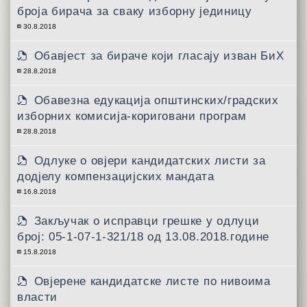
броја бирача за сваку изборну јединицу
30.8.2018
Обавјест за бираче који гласају изван БиХ
28.8.2018
Обавезна едукација општинских/градских
изборних комисија-кориговани програм
28.8.2018
Одлуке о овјери кандидатских листи за
додјелу компензацијских мандата
16.8.2018
Закључак о исправци грешке у одлуци
број: 05-1-07-1-321/18 од 13.08.2018.године
15.8.2018
Овјерене кандидатске листе по нивоима
власти