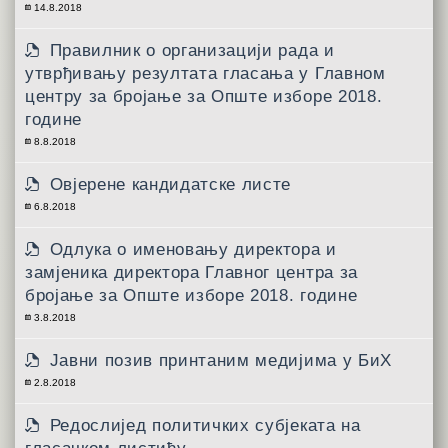
14.8.2018
Правилник о организацији рада и
утврђивању резултата гласања у Главном
центру за бројање за Опште изборе 2018.
године
8.8.2018
Овјерене кандидатске листе
6.8.2018
Одлука о именовању директора и
замјеника директора Главног центра за
бројање за Опште изборе 2018. године
3.8.2018
Јавни позив принтаним медијима у БиХ
2.8.2018
Редослијед политичких субјеката на