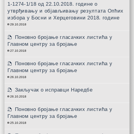
1-1274-1/18 од 22.10.2018. године о
утврђивању и објављивању резултата Опћих
избора у Босни и Херцеговини 2018. године
29.10.2018
Поновно бројање гласачких листића у
Главном центру за бројање
27.10.2018
Поновно бројање гласачких листића у
Главном центру за бројање
26.10.2018
Закључак о исправци Наредбе
26.10.2018
Поновно бројање гласачких листића у
Главном центру за бројање
25.10.2018