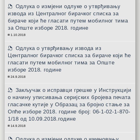
Одлука о измјени одлуке о утврђивању
извода из Централног бирачког списка за
бираче који ће гласати путем мобилног тима
за Опште изборе 2018. године
1.10.2018
Одлука о утврђивању извода из
Централног бирачког списка за бираче који ће
гласати путем мобилног тима за Опште
изборе 2018. године
24.9.2018
Закључак о исправци грешке у Инструкцији
о начину уписивања серијских бројева печата
гласачке кутије у Образац за бројно стање за
Опће изборе 2018. године број: 06-1-02-1-870-
1/18 од 10.09.2018.године
14.9.2018
Одлука о измјени одлуке о именовању