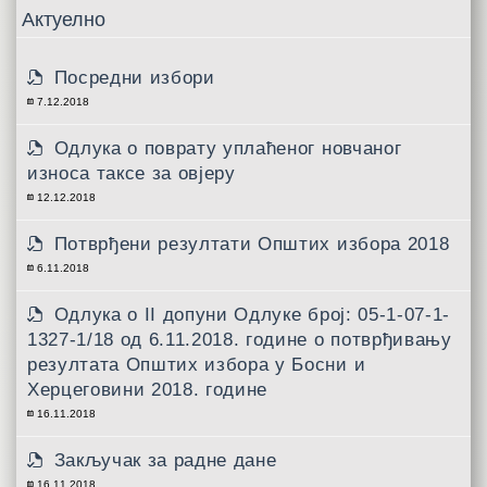
Актуелно
Посредни избори
7.12.2018
Одлука о поврату уплаћеног новчаног
износа таксе за овјеру
12.12.2018
Потврђени резултати Општих избора 2018
6.11.2018
Одлукa о II допуни Одлуке број: 05-1-07-1-
1327-1/18 од 6.11.2018. године о потврђивању
резултата Општих избора у Босни и
Херцеговини 2018. године
16.11.2018
Закључак за радне дане
16.11.2018