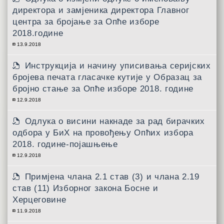
директора и замјеника директора Главног
центра за бројање за Опће изборе
2018.године
13.9.2018
Инструкција и начину уписивања серијских
бројева печата гласачке кутије у Образац за
бројно стање за Опће изборе 2018. године
12.9.2018
Одлука о висини накнаде за рад бирачких
одбора у БиХ на провођењу Опћих избора
2018. године-појашњење
12.9.2018
Примјена члана 2.1 став (3) и члана 2.19
став (11) Изборног закона Босне и
Херцеговине
11.9.2018