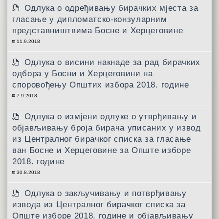
Одлука о одређивању бирачких мјеста за
гласање у дипломатско-конзуларним
представништвима Босне и Херцеговине
11.9.2018
Одлука о висини накнаде за рад бирачких
одбора у Босни и Херцеговини на
споровођењу Општих избора 2018. године
7.9.2018
Одлука о измјени одлуке о утврђивању и
објављивању броја бирача уписаних у извод
из Централног бирачког списка за гласање
ван Босне и Херцеговине за Опште изборе
2018. године
30.8.2018
Одлука о закључивању и потврђивању
извода из Централног бирачког списка за
Опште изборе 2018. године и објављивању