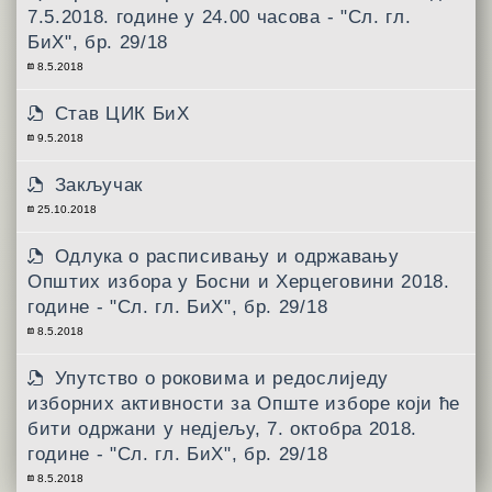
7.5.2018. године у 24.00 часова - "Сл. гл.
БиХ", бр. 29/18
8.5.2018
Став ЦИК БиХ
9.5.2018
Закључак
25.10.2018
Одлукa о расписивању и одржавању
Општих избора у Босни и Херцеговини 2018.
године - "Сл. гл. БиХ", бр. 29/18
8.5.2018
Упутствo о роковима и редослиједу
изборних активности за Опште изборе који ће
бити одржани у недјељу, 7. октобра 2018.
године - "Сл. гл. БиХ", бр. 29/18
8.5.2018