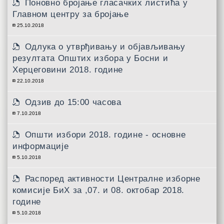
Поновно бројање гласачких листића у
Главном центру за бројање
25.10.2018
Одлука о утврђивању и објављивању
резултата Општих избора у Босни и
Херцеговини 2018. године
22.10.2018
Одзив до 15:00 часова
7.10.2018
Општи избори 2018. године - основне
информације
5.10.2018
Распоред активности Централне изборне
комисије БиХ за ,07. и 08. октобар 2018.
године
5.10.2018