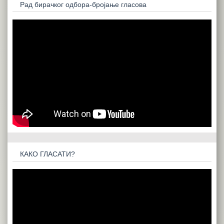
Рад бирачког одбора-бројање гласова
КАКО ГЛАСАТИ?