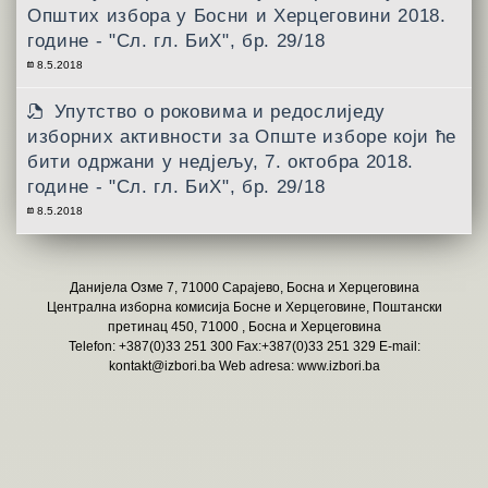
Општих избора у Босни и Херцеговини 2018.
године - "Сл. гл. БиХ", бр. 29/18
8.5.2018
Упутствo о роковима и редослиједу
изборних активности за Опште изборе који ће
бити одржани у недјељу, 7. октобра 2018.
године - "Сл. гл. БиХ", бр. 29/18
8.5.2018
Данијела Озме 7, 71000 Сарајево, Босна и Херцеговина
Централна изборна комисија Босне и Херцеговине, Поштански
претинац 450, 71000 , Босна и Херцеговина
Telefon: +387(0)33 251 300 Fax:+387(0)33 251 329 E-mail:
kontakt@izbori.ba
Web adresa: www.izbori.ba