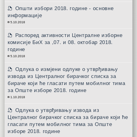
Општи избори 2018. године - основне
информације
5.10.2018
Распоред активности Централне изборне
комисије БиХ за ,07. и 08. октобар 2018.
године
5.10.2018
Одлука о измјени одлуке о утврђивању
извода из Централног бирачког списка за
бираче који ће гласати путем мобилног тима
за Опште изборе 2018. године
1.10.2018
Одлука о утврђивању извода из
Централног бирачког списка за бираче који ће
гласати путем мобилног тима за Опште
изборе 2018. године