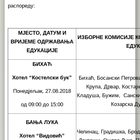
распореду:
МЈЕСТО, ДАТУМ И
ИЗБОРНЕ КОМИСИЈЕ К
ВРИЈЕМЕ ОДРЖАВАЊА
ЕДУ
ЕДУКАЦИЈЕ
БИХАЋ
Хотел “Костелски бук”
Бихаћ, Босански Петров
Крупа, Дрвар, Костај
Понедјељак, 27.08.2018
Кладуша, Бужим, Сански 
Козарска Д
од 09:00 до 15:00
БАЊА ЛУКА
Челинац, Градишка, Брод
Хотел “Видовић”