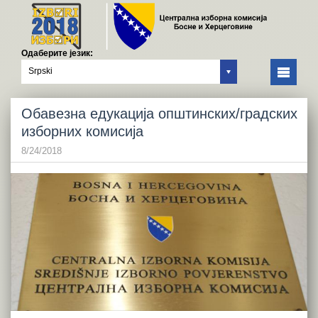
Одаберите језик:
Srpski
Обавезна едукација општинских/градских
изборних комисија
8/24/2018