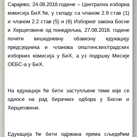
Сарајево, 24.08.2018.године – Централна изборна
комисија БиХ ће, у складу са чланом 2.9 став (1)
и чланом 2.2 став (5) и (6) Изборног закона Босне
и Херцеговине од понедјељка, 27.08.2018. године
почети вишедневну обавезну едукацију
предсједника и чланова општинских/градских
изборних комисија у БиХ, а уз подршку Мисије
ОЕБС-а у БиХ.
На едукацији ће бити заступљене теме које се
односе на рад бирачких одбора у Босни и
Херцеговини.
Едукација ће бити одржана према сљедећем