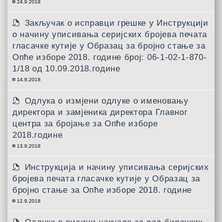
24.9.2018
Закључак о исправци грешке у Инструкцији
о начину уписивања серијских бројева печата
гласачке кутије у Образац за бројно стање за
Опће изборе 2018. године број: 06-1-02-1-870-
1/18 од 10.09.2018.године
14.9.2018
Одлука о измјени одлуке о именовању
директора и замјеника директора Главног
центра за бројање за Опће изборе
2018.године
13.9.2018
Инструкција и начину уписивања серијских
бројева печата гласачке кутије у Образац за
бројно стање за Опће изборе 2018. године
12.9.2018