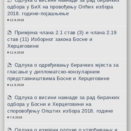
Одлука о висини накнаде за рад бирачких
одбора у БиХ на провођењу Опћих избора
2018. године-појашњење
12.9.2018
Примјена члана 2.1 став (3) и члана 2.19
став (11) Изборног закона Босне и
Херцеговине
11.9.2018
Одлука о одређивању бирачких мјеста за
гласање у дипломатско-конзуларним
представништвима Босне и Херцеговине
11.9.2018
Одлука о висини накнаде за рад бирачких
одбора у Босни и Херцеговини на
споровођењу Општих избора 2018. године
7.9.2018
Одлука о измјени одлуке о утврђивању и