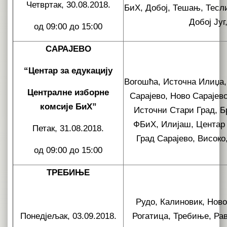
Четвртак, 30.08.2018.
БиХ, Добој, Тешањ, Тесл
Добој Југ
од 09:00 до 15:00
САРАЈЕВО
“Центар за едукацију
Вогошћа, Источна Илиџа,
Централне изборне
Сарајево, Ново Сарајев
комсије БиХ”
Источни Стари Град, Б
ФБиХ, Илијаш, Центар 
Петак, 31.08.2018.
Град Сарајево, Високо
од 09:00 до 15:00
ТРЕБИЊЕ
Рудо, Калиновик, Ново
Понедјељак, 03.09.2018.
Рогатица, Требиње, Ра