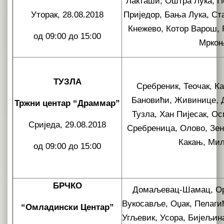
Лакташи, Оштра Лука, П
Уторак, 28.08.2018
Приједор, Бања Лука, Ст
Кнежево, Котор Варош, 
од 09:00 до 15:00
Мркоњ
ТУЗЛА
Сребреник, Теочак, Ка
Бановићи, Живинице, Д
Тржни центар “Драммар”
Тузла, Хан Пијесак, О
Сриједа, 29.08.2018
Сребреница, Олово, Зен
Какањ, Мил
од 09:00 до 15:00
БРЧКО
Домаљевац-Шамац, Ора
Вукосавље, Оџак, Пелаг
“Омладински Центар”
Угљевик, Усора, Бијељин