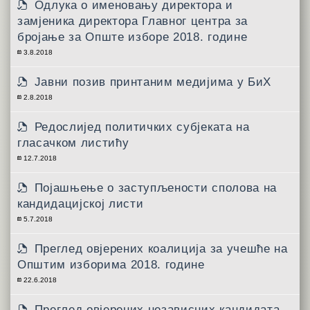
Одлука о именовању директора и
замјеника директора Главног центра за
бројање за Опште изборе 2018. године
3.8.2018
Јавни позив принтаним медијима у БиХ
2.8.2018
Редослијед политичких субјеката на
гласачком листићу
12.7.2018
Појашњење о заступљености сполова на
кандидацијској листи
5.7.2018
Преглед овјерених коалиција за учешће на
Општим изборима 2018. године
22.6.2018
Преглед овјерених независних кандидата