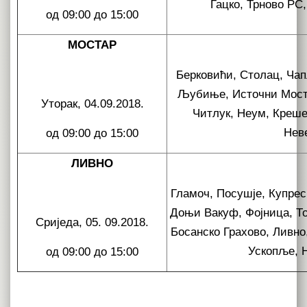
Гацко, Трново РС
од 09:00 до 15:00
МОСТАР
Берковићи, Столац, Ча
Љубиње, Источни Моста
Уторак, 04.09.2018.
Читлук, Неум, Креш
Нев
од 09:00 до 15:00
ЛИВНО
Гламоч, Посушје, Купрес,
Доњи Вакуф, Фојница, Т
Сриједа, 05. 09.2018.
Босанско Грахово, Ливно
Ускопље, 
од 09:00 до 15:00