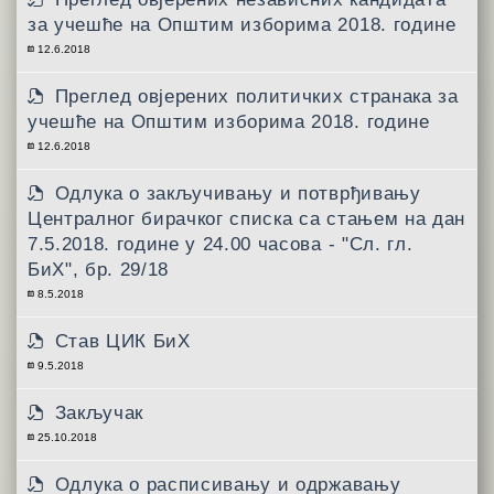
за учешће на Општим изборима 2018. године
12.6.2018
Преглед овјерених политичких странака за
учешће на Општим изборима 2018. године
12.6.2018
Одлукa о закључивању и потврђивању
Централног бирачког списка са стањем на дан
7.5.2018. године у 24.00 часова - "Сл. гл.
БиХ", бр. 29/18
8.5.2018
Став ЦИК БиХ
9.5.2018
Закључак
25.10.2018
Одлукa о расписивању и одржавању