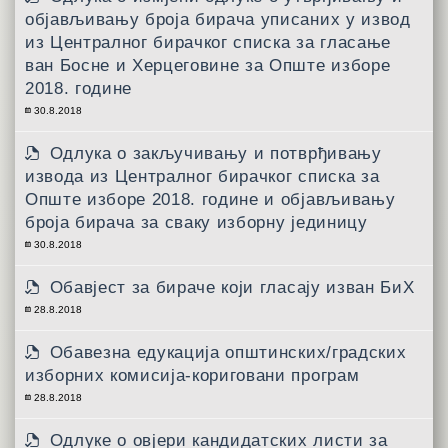
објављивању броја бирача уписаних у извод
из Централног бирачког списка за гласање
ван Босне и Херцеговине за Опште изборе
2018. године
30.8.2018
Одлука о закључивању и потврђивању
извода из Централног бирачког списка за
Опште изборе 2018. године и објављивању
броја бирача за сваку изборну јединицу
30.8.2018
Обавјест за бираче који гласају изван БиХ
28.8.2018
Обавезна едукација општинских/градских
изборних комисија-кориговани програм
28.8.2018
Одлуке о овјери кандидатских листи за