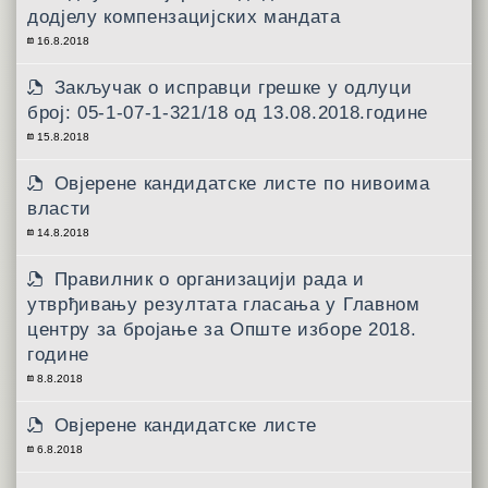
додјелу компензацијских мандата
16.8.2018
Закључак о исправци грешке у одлуци
број: 05-1-07-1-321/18 од 13.08.2018.године
15.8.2018
Овјерене кандидатске листе по нивоима
власти
14.8.2018
Правилник о организацији рада и
утврђивању резултата гласања у Главном
центру за бројање за Опште изборе 2018.
године
8.8.2018
Овјерене кандидатске листе
6.8.2018