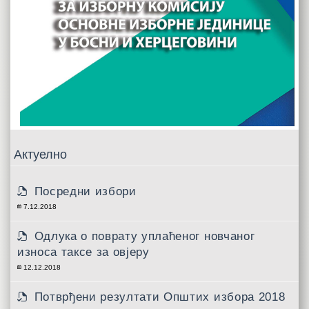
Актуелно
Посредни избори
7.12.2018
Одлука о поврату уплаћеног новчаног
износа таксе за овјеру
12.12.2018
Потврђени резултати Општих избора 2018