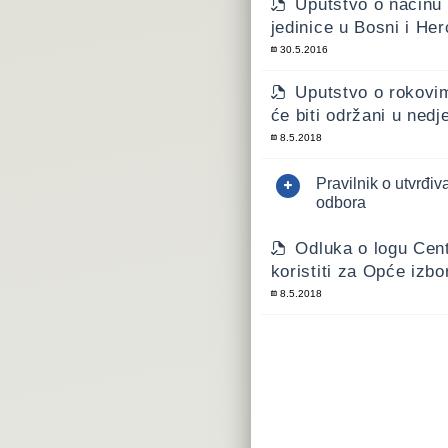
Uputstvo o načinu 
jedinice u Bosni i Her
30.5.2016
Uputstvo o rokovim
će biti održani u nedje
8.5.2018
Pravilnik o utvrđiv
odbora
Odluka o logu Cent
koristiti za Opće izbo
8.5.2018