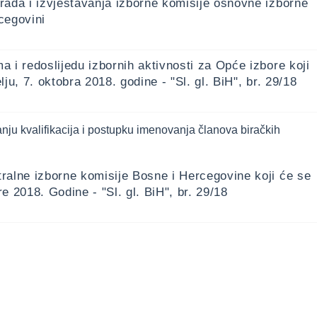
rada i izvještavanja izborne komisije osnovne izborne
cegovini
a i redoslijedu izbornih aktivnosti za Opće izbore koji
lju, 7. oktobra 2018. godine - "Sl. gl. BiH", br. 29/18
anju kvalifikacija i postupku imenovanja članova biračkih
ralne izborne komisije Bosne i Hercegovine koji će se
re 2018. Godine - "Sl. gl. BiH", br. 29/18