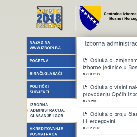
Izborna administrac
NAZAD NA
WWW.IZBORI.BA
Odluka o izmjenam
POČETNA
izborne jedinice u Bos
BIRAČI/GLASAČI
22.8.2019
POLITIČKI
Odluka o visini na
SUBJEKTI
provođenju Općih izb
7.9.2018
IZBORNA
ADMINISTRACIJA,
Odluka o broju čla
GLASANJE I GCB
i Hercegovini
22.2.2018
AKREDITOVANJE
POSMATRAČA