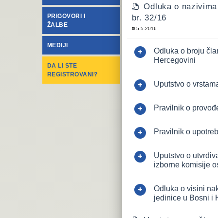
Odluka o nazivima 
PRIGOVORI I
br. 32/16
ŽALBE
5.5.2016
MEDIJI
Odluka o broju čla
Hercegovini
DA LI STE
REGISTROVANI?
Uputstvo o vrstama
Pravilnik o provođ
Pravilnik o upotreb
Uputstvo o utvrđiva
izborne komisije o
Odluka o visini na
jedinice u Bosni i 