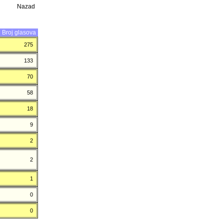
Nazad
Broj glasova
275
133
70
58
18
9
2
2
1
0
0