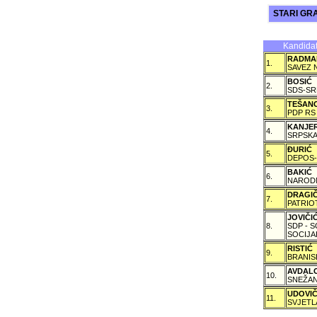
STARI GRA
Kandidat
RADMA
1.
SAVEZ 
BOSIĆ
2.
SDS-SR
TEŠAN
3.
PDP RS
KANJE
4.
SRPSKA
ÐURIĆ
5.
DEPOS-
BAKIĆ
6.
NARODN
DRAGI
7.
PATRIO
JOVIČ
8.
SDP - 
SOCIJA
RISTIĆ
9.
BRANIS
AVDAL
10.
SNEŽAN
UDOVI
11.
SVJETL