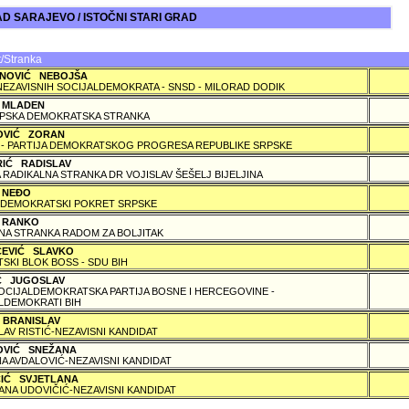
D SARAJEVO / ISTOČNI STARI GRAD
/Stranka
NOVIĆ NEBOJŠA
NEZAVISNIH SOCIJALDEMOKRATA - SNSD - MILORAD DODIK
 MLADEN
PSKA DEMOKRATSKA STRANKA
OVIĆ ZORAN
 - PARTIJA DEMOKRATSKOG PROGRESA REPUBLIKE SRPSKE
RIĆ RADISLAV
 RADIKALNA STRANKA DR VOJISLAV ŠEŠELJ BIJELJINA
 NEÐO
DEMOKRATSKI POKRET SRPSKE
 RANKO
A STRANKA RADOM ZA BOLJITAK
ČEVIĆ SLAVKO
TSKI BLOK BOSS - SDU BIH
IĆ JUGOSLAV
SOCIJALDEMOKRATSKA PARTIJA BOSNE I HERCEGOVINE -
LDEMOKRATI BIH
 BRANISLAV
LAV RISTIĆ-NEZAVISNI KANDIDAT
OVIĆ SNEŽANA
A AVDALOVIĆ-NEZAVISNI KANDIDAT
ČIĆ SVJETLANA
ANA UDOVIČIĆ-NEZAVISNI KANDIDAT