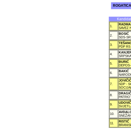
ROGATIC
Kandidat
RADMA
1.
SAVEZ 
BOSIĆ
2.
SDS-SR
TEŠAN
3.
PDP RS
KANJE
4.
SRPSKA
ÐURIĆ
5.
DEPOS-
BAKIĆ
6.
NARODN
JOVIČ
7.
SDP - 
SOCIJA
DRAGI
8.
PATRIO
UDOVI
9.
SVJETL
AVDAL
10.
SNEŽAN
RISTIĆ
11.
BRANIS