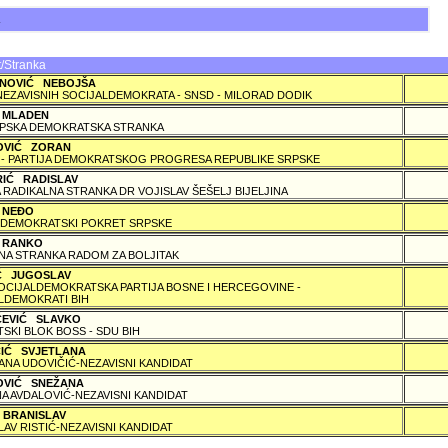
A
/Stranka
NOVIĆ NEBOJŠA
NEZAVISNIH SOCIJALDEMOKRATA - SNSD - MILORAD DODIK
 MLADEN
PSKA DEMOKRATSKA STRANKA
OVIĆ ZORAN
 - PARTIJA DEMOKRATSKOG PROGRESA REPUBLIKE SRPSKE
RIĆ RADISLAV
 RADIKALNA STRANKA DR VOJISLAV ŠEŠELJ BIJELJINA
 NEÐO
DEMOKRATSKI POKRET SRPSKE
 RANKO
A STRANKA RADOM ZA BOLJITAK
IĆ JUGOSLAV
SOCIJALDEMOKRATSKA PARTIJA BOSNE I HERCEGOVINE -
LDEMOKRATI BIH
ČEVIĆ SLAVKO
TSKI BLOK BOSS - SDU BIH
ČIĆ SVJETLANA
ANA UDOVIČIĆ-NEZAVISNI KANDIDAT
OVIĆ SNEŽANA
A AVDALOVIĆ-NEZAVISNI KANDIDAT
 BRANISLAV
LAV RISTIĆ-NEZAVISNI KANDIDAT