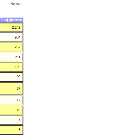
Nazad
Broj glasova
2.242
984
257
211
120
90
37
17
10
7
7