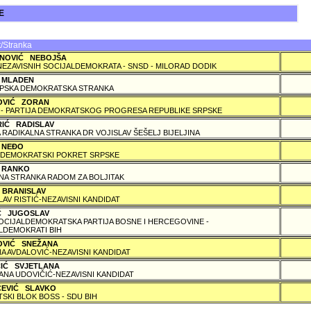
JE
/Stranka
NOVIĆ NEBOJŠA
NEZAVISNIH SOCIJALDEMOKRATA - SNSD - MILORAD DODIK
 MLADEN
PSKA DEMOKRATSKA STRANKA
OVIĆ ZORAN
 - PARTIJA DEMOKRATSKOG PROGRESA REPUBLIKE SRPSKE
RIĆ RADISLAV
 RADIKALNA STRANKA DR VOJISLAV ŠEŠELJ BIJELJINA
 NEÐO
DEMOKRATSKI POKRET SRPSKE
 RANKO
A STRANKA RADOM ZA BOLJITAK
 BRANISLAV
LAV RISTIĆ-NEZAVISNI KANDIDAT
IĆ JUGOSLAV
SOCIJALDEMOKRATSKA PARTIJA BOSNE I HERCEGOVINE -
LDEMOKRATI BIH
OVIĆ SNEŽANA
A AVDALOVIĆ-NEZAVISNI KANDIDAT
ČIĆ SVJETLANA
ANA UDOVIČIĆ-NEZAVISNI KANDIDAT
ČEVIĆ SLAVKO
TSKI BLOK BOSS - SDU BIH