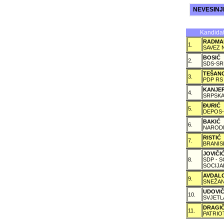
NEVESIN
Kandidat
RADMA
1.
SAVEZ 
BOSIĆ
2.
SDS-SR
TEŠAN
3.
PDP RS
KANJE
4.
SRPSKA
ÐURIĆ
5.
DEPOS-
BAKIĆ
6.
NARODN
RISTIĆ
7.
BRANIS
JOVIČ
8.
SDP - 
SOCIJA
AVDAL
9.
SNEŽAN
UDOVI
10.
SVJETL
DRAGI
11.
PATRIO