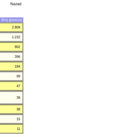
Nazad
Broj glasova
2.809
1.232
802
396
184
99
47
39
38
15
11