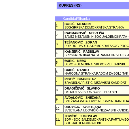
KUPRES (RS)
Kandidat/Stranka
BOSIĆ MLADEN
1.
SDS-SRPSKA DEMOKRATSKA STRANKA
RADMANOVIĆ NEBOJŠA
2.
SAVEZ NEZAVISNIH SOCIJALDEMOKRATA -
TEŠANOVIĆ ZORAN
3.
PDP RS - PARTIJA DEMOKRATSKOG PROG
KANJERIĆ RADISLAV
4.
SRPSKA RADIKALNA STRANKA DR VOJISLA
ÐURIĆ NEÐO
5.
DEPOS-DEMOKRATSKI POKRET SRPSKE
BAKIĆ RANKO
6.
NARODNA STRANKA RADOM ZA BOLJITAK
RISTIĆ BRANISLAV
7.
BRANISLAV RISTIĆ-NEZAVISNI KANDIDAT
DRAGIČEVIĆ SLAVKO
8.
PATRIOTSKI BLOK BOSS - SDU BIH
AVDALOVIĆ SNEŽANA
9.
SNEŽANA AVDALOVIĆ-NEZAVISNI KANDIDA
UDOVIČIĆ SVJETLANA
10.
SVJETLANA UDOVIČIĆ-NEZAVISNI KANDID
JOVIČIĆ JUGOSLAV
11.
SDP - SOCIJALDEMOKRATSKA PARTIJA BO
SOCIJALDEMOKRATI BIH