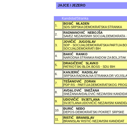
JAJCE / JEZERO
Kandidat/Stranka
BOSIĆ MLADEN
1.
SDS-SRPSKA DEMOKRATSKA STRANKA
RADMANOVIĆ NEBOJŠA
2.
SAVEZ NEZAVISNIH SOCIJALDEMOKRATA -
JOVIČIĆ JUGOSLAV
3.
SDP - SOCIJALDEMOKRATSKA PARTIJA BO
SOCIJALDEMOKRATI BIH
BAKIĆ RANKO
4.
NARODNA STRANKA RADOM ZA BOLJITAK
DRAGIČEVIĆ SLAVKO
5.
PATRIOTSKI BLOK BOSS - SDU BIH
KANJERIĆ RADISLAV
6.
SRPSKA RADIKALNA STRANKA DR VOJISLA
TEŠANOVIĆ ZORAN
7.
PDP RS - PARTIJA DEMOKRATSKOG PROG
AVDALOVIĆ SNEŽANA
8.
SNEŽANA AVDALOVIĆ-NEZAVISNI KANDIDA
UDOVIČIĆ SVJETLANA
9.
SVJETLANA UDOVIČIĆ-NEZAVISNI KANDID
ÐURIĆ NEÐO
10.
DEPOS-DEMOKRATSKI POKRET SRPSKE
RISTIĆ BRANISLAV
11.
BRANISLAV RISTIĆ-NEZAVISNI KANDIDAT