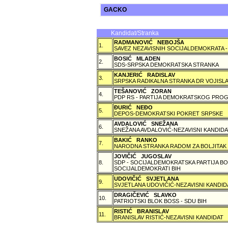
GACKO
Kandidat/Stranka
RADMANOVIĆ NEBOJŠA
1.
SAVEZ NEZAVISNIH SOCIJALDEMOKRATA -
BOSIĆ MLADEN
2.
SDS-SRPSKA DEMOKRATSKA STRANKA
KANJERIĆ RADISLAV
3.
SRPSKA RADIKALNA STRANKA DR VOJISLA
TEŠANOVIĆ ZORAN
4.
PDP RS - PARTIJA DEMOKRATSKOG PROG
ÐURIĆ NEÐO
5.
DEPOS-DEMOKRATSKI POKRET SRPSKE
AVDALOVIĆ SNEŽANA
6.
SNEŽANA AVDALOVIĆ-NEZAVISNI KANDIDA
BAKIĆ RANKO
7.
NARODNA STRANKA RADOM ZA BOLJITAK
JOVIČIĆ JUGOSLAV
8.
SDP - SOCIJALDEMOKRATSKA PARTIJA BO
SOCIJALDEMOKRATI BIH
UDOVIČIĆ SVJETLANA
9.
SVJETLANA UDOVIČIĆ-NEZAVISNI KANDID
DRAGIČEVIĆ SLAVKO
10.
PATRIOTSKI BLOK BOSS - SDU BIH
RISTIĆ BRANISLAV
11.
BRANISLAV RISTIĆ-NEZAVISNI KANDIDAT