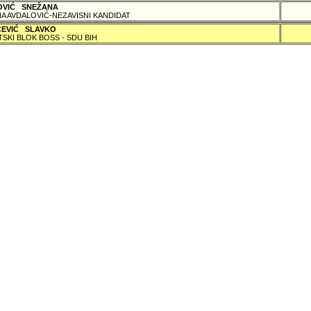
OVIĆ SNEŽANA
A AVDALOVIĆ-NEZAVISNI KANDIDAT
ČEVIĆ SLAVKO
TSKI BLOK BOSS - SDU BIH