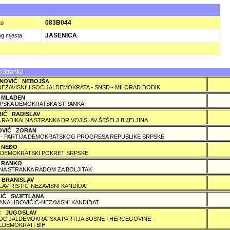
083B044
to
JASENICA
og mjesta
/Stranka
NOVIĆ NEBOJŠA
NEZAVISNIH SOCIJALDEMOKRATA - SNSD - MILORAD DODIK
 MLADEN
PSKA DEMOKRATSKA STRANKA
RIĆ RADISLAV
 RADIKALNA STRANKA DR VOJISLAV ŠEŠELJ BIJELJINA
OVIĆ ZORAN
 - PARTIJA DEMOKRATSKOG PROGRESA REPUBLIKE SRPSKE
 NEÐO
DEMOKRATSKI POKRET SRPSKE
 RANKO
A STRANKA RADOM ZA BOLJITAK
 BRANISLAV
LAV RISTIĆ-NEZAVISNI KANDIDAT
ČIĆ SVJETLANA
ANA UDOVIČIĆ-NEZAVISNI KANDIDAT
IĆ JUGOSLAV
SOCIJALDEMOKRATSKA PARTIJA BOSNE I HERCEGOVINE -
LDEMOKRATI BIH