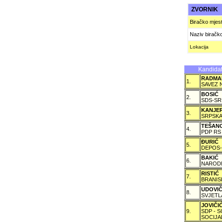
ZVORNIK
Biračko mjes
Naziv biračk
Lokacija
Kandidat
RADMA
1.
SAVEZ 
BOSIĆ
2.
SDS-SR
KANJE
3.
SRPSKA
TEŠAN
4.
PDP RS
ÐURIĆ
5.
DEPOS-
BAKIĆ
6.
NARODN
RISTIĆ
7.
BRANIS
UDOVI
8.
SVJETL
JOVIČ
9.
SDP - 
SOCIJA