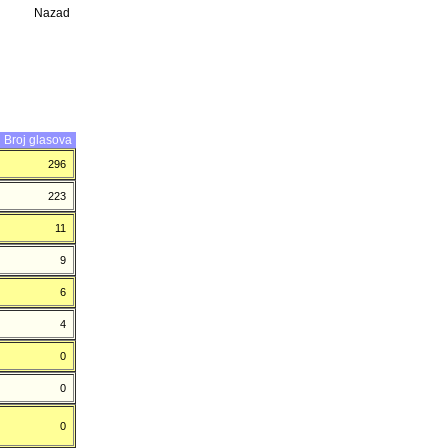
Nazad
Broj glasova
296
223
11
9
6
4
0
0
0