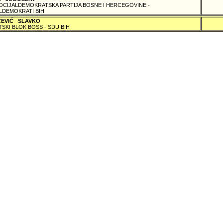
SOCIJALDEMOKRATSKA PARTIJA BOSNE I HERCEGOVINE -
LDEMOKRATI BIH
ČEVIĆ SLAVKO
TSKI BLOK BOSS - SDU BIH