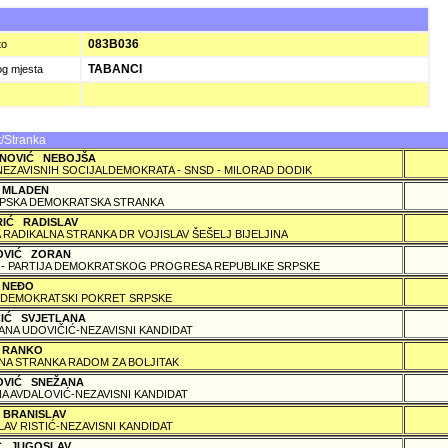
083B036
to
TABANCI
og mjesta
/Stranka
NOVIĆ NEBOJŠA
NEZAVISNIH SOCIJALDEMOKRATA - SNSD - MILORAD DODIK
 MLADEN
PSKA DEMOKRATSKA STRANKA
RIĆ RADISLAV
 RADIKALNA STRANKA DR VOJISLAV ŠEŠELJ BIJELJINA
OVIĆ ZORAN
 - PARTIJA DEMOKRATSKOG PROGRESA REPUBLIKE SRPSKE
 NEÐO
DEMOKRATSKI POKRET SRPSKE
ČIĆ SVJETLANA
ANA UDOVIČIĆ-NEZAVISNI KANDIDAT
 RANKO
A STRANKA RADOM ZA BOLJITAK
OVIĆ SNEŽANA
A AVDALOVIĆ-NEZAVISNI KANDIDAT
 BRANISLAV
LAV RISTIĆ-NEZAVISNI KANDIDAT
IĆ JUGOSLAV