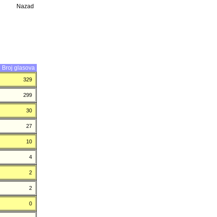
Nazad
Broj glasova
329
299
30
27
10
4
2
2
0