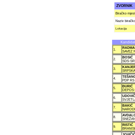
ZVORNIK
Biračko mjes
Naziv biračk
Lokacija
Kandidat
RADMA
1.
SAVEZ 
BOSIĆ
2.
SDS-SR
KANJE
3.
SRPSKA
TEŠAN
4.
PDP RS
ÐURIĆ
5.
DEPOS-
UDOVI
6.
SVJETL
BAKIĆ
7.
NARODN
AVDAL
8.
SNEŽAN
RISTIĆ
9.
BRANIS
JOVIČ