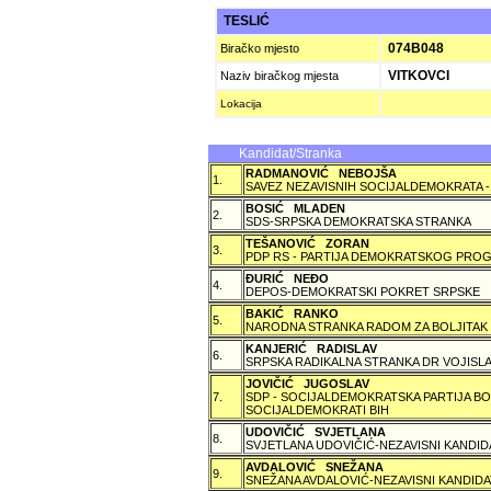
TESLIĆ
074B048
Biračko mjesto
VITKOVCI
Naziv biračkog mjesta
Lokacija
Kandidat/Stranka
RADMANOVIĆ NEBOJŠA
1.
SAVEZ NEZAVISNIH SOCIJALDEMOKRATA -
BOSIĆ MLADEN
2.
SDS-SRPSKA DEMOKRATSKA STRANKA
TEŠANOVIĆ ZORAN
3.
PDP RS - PARTIJA DEMOKRATSKOG PROG
ÐURIĆ NEÐO
4.
DEPOS-DEMOKRATSKI POKRET SRPSKE
BAKIĆ RANKO
5.
NARODNA STRANKA RADOM ZA BOLJITAK
KANJERIĆ RADISLAV
6.
SRPSKA RADIKALNA STRANKA DR VOJISLA
JOVIČIĆ JUGOSLAV
7.
SDP - SOCIJALDEMOKRATSKA PARTIJA BO
SOCIJALDEMOKRATI BIH
UDOVIČIĆ SVJETLANA
8.
SVJETLANA UDOVIČIĆ-NEZAVISNI KANDID
AVDALOVIĆ SNEŽANA
9.
SNEŽANA AVDALOVIĆ-NEZAVISNI KANDIDA