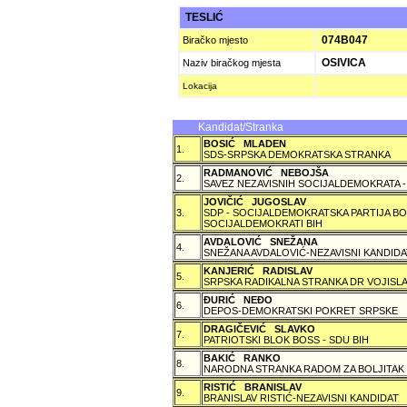
TESLIĆ
074B047
Biračko mjesto
OSIVICA
Naziv biračkog mjesta
Lokacija
Kandidat/Stranka
BOSIĆ MLADEN
1.
SDS-SRPSKA DEMOKRATSKA STRANKA
RADMANOVIĆ NEBOJŠA
2.
SAVEZ NEZAVISNIH SOCIJALDEMOKRATA -
JOVIČIĆ JUGOSLAV
3.
SDP - SOCIJALDEMOKRATSKA PARTIJA BO
SOCIJALDEMOKRATI BIH
AVDALOVIĆ SNEŽANA
4.
SNEŽANA AVDALOVIĆ-NEZAVISNI KANDIDA
KANJERIĆ RADISLAV
5.
SRPSKA RADIKALNA STRANKA DR VOJISLA
ÐURIĆ NEÐO
6.
DEPOS-DEMOKRATSKI POKRET SRPSKE
DRAGIČEVIĆ SLAVKO
7.
PATRIOTSKI BLOK BOSS - SDU BIH
BAKIĆ RANKO
8.
NARODNA STRANKA RADOM ZA BOLJITAK
RISTIĆ BRANISLAV
9.
BRANISLAV RISTIĆ-NEZAVISNI KANDIDAT