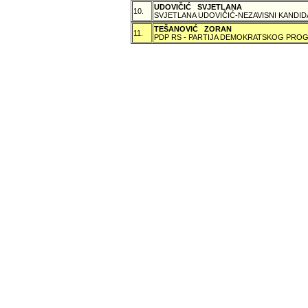
UDOVIČIĆ SVJETLANA
10.
SVJETLANA UDOVIČIĆ-NEZAVISNI KANDID
TEŠANOVIĆ ZORAN
11.
PDP RS - PARTIJA DEMOKRATSKOG PROG