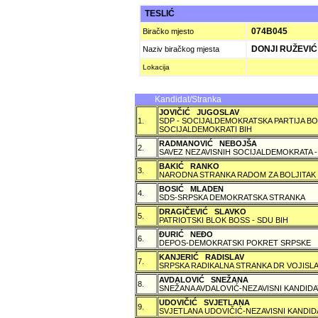
TESLIĆ
074B045
Biračko mjesto
DONJI RUŽEVIĆ
Naziv biračkog mjesta
Lokacija
Kandidat/Stranka
JOVIČIĆ JUGOSLAV
1.
SDP - SOCIJALDEMOKRATSKA PARTIJA BO
SOCIJALDEMOKRATI BIH
RADMANOVIĆ NEBOJŠA
2.
SAVEZ NEZAVISNIH SOCIJALDEMOKRATA -
BAKIĆ RANKO
3.
NARODNA STRANKA RADOM ZA BOLJITAK
BOSIĆ MLADEN
4.
SDS-SRPSKA DEMOKRATSKA STRANKA
DRAGIČEVIĆ SLAVKO
5.
PATRIOTSKI BLOK BOSS - SDU BIH
ÐURIĆ NEÐO
6.
DEPOS-DEMOKRATSKI POKRET SRPSKE
KANJERIĆ RADISLAV
7.
SRPSKA RADIKALNA STRANKA DR VOJISLA
AVDALOVIĆ SNEŽANA
8.
SNEŽANA AVDALOVIĆ-NEZAVISNI KANDIDA
UDOVIČIĆ SVJETLANA
9.
SVJETLANA UDOVIČIĆ-NEZAVISNI KANDID