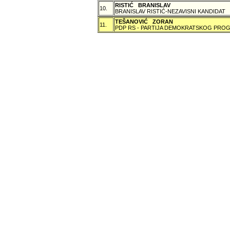
RISTIĆ BRANISLAV
10.
BRANISLAV RISTIĆ-NEZAVISNI KANDIDAT
TEŠANOVIĆ ZORAN
11.
PDP RS - PARTIJA DEMOKRATSKOG PROG