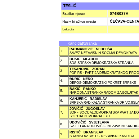
TESLIĆ
074B037A
Biračko mjesto
ČEČAVA-CENT
Naziv biračkog mjesta
Lokacija
Kandidat/Stranka
RADMANOVIĆ NEBOJŠA
1.
SAVEZ NEZAVISNIH SOCIJALDEMOKRATA -
BOSIĆ MLADEN
2.
SDS-SRPSKA DEMOKRATSKA STRANKA
TEŠANOVIĆ ZORAN
3.
PDP RS - PARTIJA DEMOKRATSKOG PROG
ÐURIĆ NEÐO
4.
DEPOS-DEMOKRATSKI POKRET SRPSKE
BAKIĆ RANKO
5.
NARODNA STRANKA RADOM ZA BOLJITAK
KANJERIĆ RADISLAV
6.
SRPSKA RADIKALNA STRANKA DR VOJISLA
JOVIČIĆ JUGOSLAV
7.
SDP - SOCIJALDEMOKRATSKA PARTIJA BO
SOCIJALDEMOKRATI BIH
UDOVIČIĆ SVJETLANA
8.
SVJETLANA UDOVIČIĆ-NEZAVISNI KANDID
RISTIĆ BRANISLAV
9.
BRANISLAV RISTIĆ-NEZAVISNI KANDIDAT