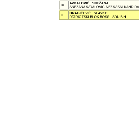
AVDALOVIĆ SNEŽANA
10.
SNEŽANA AVDALOVIĆ-NEZAVISNI KANDIDA
DRAGIČEVIĆ SLAVKO
11.
PATRIOTSKI BLOK BOSS - SDU BIH