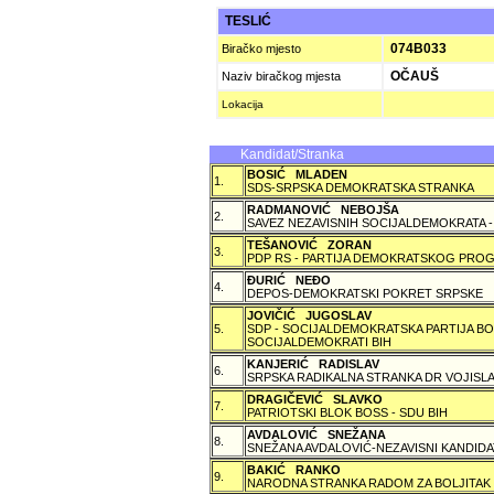
TESLIĆ
074B033
Biračko mjesto
OČAUŠ
Naziv biračkog mjesta
Lokacija
Kandidat/Stranka
BOSIĆ MLADEN
1.
SDS-SRPSKA DEMOKRATSKA STRANKA
RADMANOVIĆ NEBOJŠA
2.
SAVEZ NEZAVISNIH SOCIJALDEMOKRATA -
TEŠANOVIĆ ZORAN
3.
PDP RS - PARTIJA DEMOKRATSKOG PROG
ÐURIĆ NEÐO
4.
DEPOS-DEMOKRATSKI POKRET SRPSKE
JOVIČIĆ JUGOSLAV
5.
SDP - SOCIJALDEMOKRATSKA PARTIJA BO
SOCIJALDEMOKRATI BIH
KANJERIĆ RADISLAV
6.
SRPSKA RADIKALNA STRANKA DR VOJISLA
DRAGIČEVIĆ SLAVKO
7.
PATRIOTSKI BLOK BOSS - SDU BIH
AVDALOVIĆ SNEŽANA
8.
SNEŽANA AVDALOVIĆ-NEZAVISNI KANDIDA
BAKIĆ RANKO
9.
NARODNA STRANKA RADOM ZA BOLJITAK