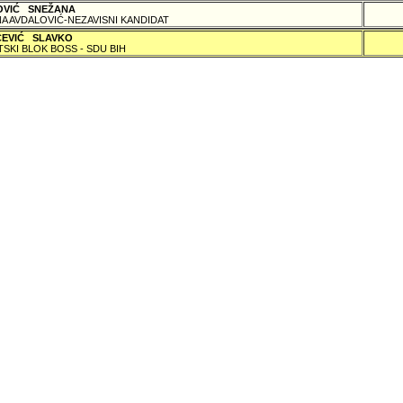
OVIĆ SNEŽANA
A AVDALOVIĆ-NEZAVISNI KANDIDAT
ČEVIĆ SLAVKO
TSKI BLOK BOSS - SDU BIH