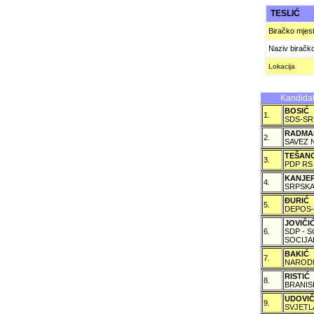
TESLIĆ
Biračko mjes
Naziv biračk
Lokacija
Kandidat
BOSIĆ
1.
SDS-SR
RADMA
2.
SAVEZ 
TEŠAN
3.
PDP RS
KANJE
4.
SRPSKA
ÐURIĆ
5.
DEPOS-
JOVIČ
6.
SDP - 
SOCIJA
BAKIĆ
7.
NARODN
RISTIĆ
8.
BRANIS
UDOVI
9.
SVJETL