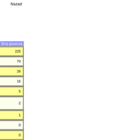
Nazad
Broj glasova
225
70
26
15
5
2
1
0
0