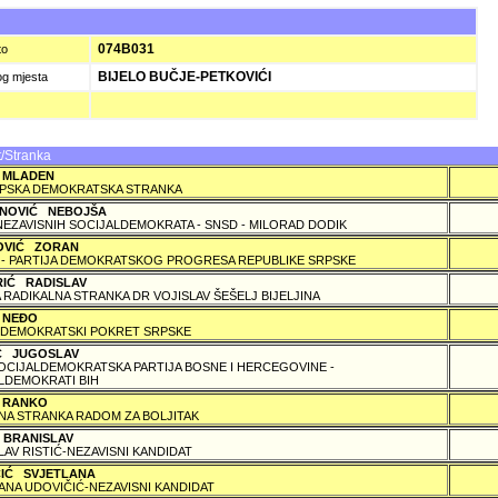
074B031
to
BIJELO BUČJE-PETKOVIĆI
og mjesta
/Stranka
 MLADEN
PSKA DEMOKRATSKA STRANKA
NOVIĆ NEBOJŠA
NEZAVISNIH SOCIJALDEMOKRATA - SNSD - MILORAD DODIK
OVIĆ ZORAN
 - PARTIJA DEMOKRATSKOG PROGRESA REPUBLIKE SRPSKE
RIĆ RADISLAV
 RADIKALNA STRANKA DR VOJISLAV ŠEŠELJ BIJELJINA
 NEÐO
DEMOKRATSKI POKRET SRPSKE
IĆ JUGOSLAV
SOCIJALDEMOKRATSKA PARTIJA BOSNE I HERCEGOVINE -
LDEMOKRATI BIH
 RANKO
A STRANKA RADOM ZA BOLJITAK
 BRANISLAV
LAV RISTIĆ-NEZAVISNI KANDIDAT
ČIĆ SVJETLANA
ANA UDOVIČIĆ-NEZAVISNI KANDIDAT