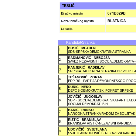
TESLIĆ
074B029B
Biračko mjesto
BLATNICA
Naziv biračkog mjesta
Lokacija
Kandidat/Stranka
BOSIĆ MLADEN
1.
SDS-SRPSKA DEMOKRATSKA STRANKA
RADMANOVIĆ NEBOJŠA
2.
SAVEZ NEZAVISNIH SOCIJALDEMOKRATA -
KANJERIĆ RADISLAV
3.
SRPSKA RADIKALNA STRANKA DR VOJISLA
TEŠANOVIĆ ZORAN
4.
PDP RS - PARTIJA DEMOKRATSKOG PROG
ÐURIĆ NEÐO
5.
DEPOS-DEMOKRATSKI POKRET SRPSKE
JOVIČIĆ JUGOSLAV
6.
SDP - SOCIJALDEMOKRATSKA PARTIJA BO
SOCIJALDEMOKRATI BIH
BAKIĆ RANKO
7.
NARODNA STRANKA RADOM ZA BOLJITAK
RISTIĆ BRANISLAV
8.
BRANISLAV RISTIĆ-NEZAVISNI KANDIDAT
UDOVIČIĆ SVJETLANA
9.
SVJETLANA UDOVIČIĆ-NEZAVISNI KANDID