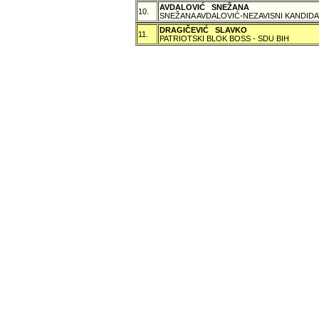
AVDALOVIĆ SNEŽANA
10.
SNEŽANA AVDALOVIĆ-NEZAVISNI KANDIDA
DRAGIČEVIĆ SLAVKO
11.
PATRIOTSKI BLOK BOSS - SDU BIH