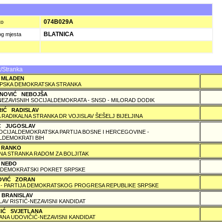
074B029A
to
BLATNICA
og mjesta
/Stranka
 MLADEN
PSKA DEMOKRATSKA STRANKA
NOVIĆ NEBOJŠA
NEZAVISNIH SOCIJALDEMOKRATA - SNSD - MILORAD DODIK
RIĆ RADISLAV
 RADIKALNA STRANKA DR VOJISLAV ŠEŠELJ BIJELJINA
IĆ JUGOSLAV
SOCIJALDEMOKRATSKA PARTIJA BOSNE I HERCEGOVINE -
LDEMOKRATI BIH
 RANKO
A STRANKA RADOM ZA BOLJITAK
 NEÐO
DEMOKRATSKI POKRET SRPSKE
OVIĆ ZORAN
 - PARTIJA DEMOKRATSKOG PROGRESA REPUBLIKE SRPSKE
 BRANISLAV
LAV RISTIĆ-NEZAVISNI KANDIDAT
ČIĆ SVJETLANA
ANA UDOVIČIĆ-NEZAVISNI KANDIDAT