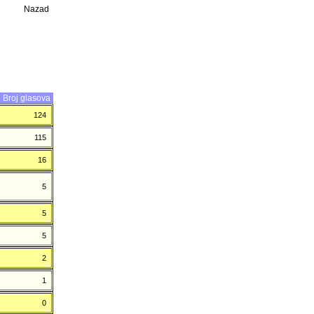
Nazad
Broj glasova
124
115
16
5
5
5
2
1
0