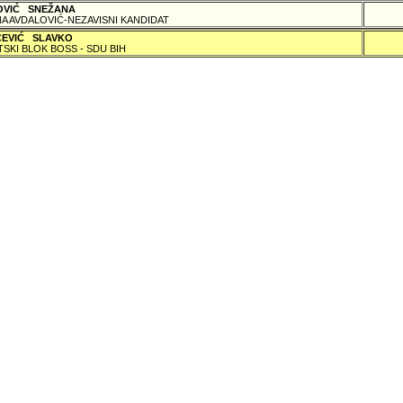
OVIĆ SNEŽANA
A AVDALOVIĆ-NEZAVISNI KANDIDAT
ČEVIĆ SLAVKO
TSKI BLOK BOSS - SDU BIH