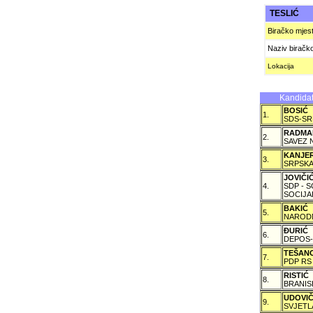
TESLIĆ
Biračko mjes
Naziv biračk
Lokacija
Kandidat
BOSIĆ
1.
SDS-SR
RADMA
2.
SAVEZ 
KANJE
3.
SRPSKA
JOVIČ
4.
SDP - 
SOCIJA
BAKIĆ
5.
NARODN
ÐURIĆ
6.
DEPOS-
TEŠAN
7.
PDP RS
RISTIĆ
8.
BRANIS
UDOVI
9.
SVJETL