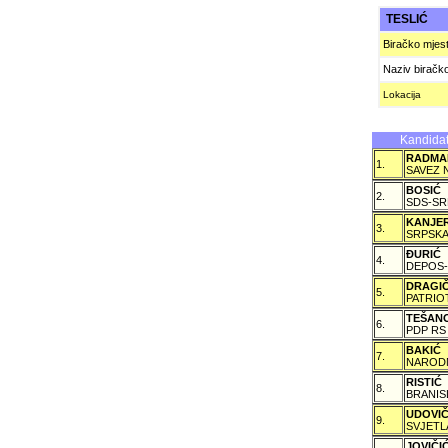
TESLIĆ
Biračko mjes
Naziv biračk
Lokacija
Kandidat
RADMA
1.
SAVEZ 
BOSIĆ
2.
SDS-SR
KANJE
3.
SRPSKA
ÐURIĆ
4.
DEPOS-
DRAGI
5.
PATRIO
TEŠAN
6.
PDP RS
BAKIĆ
7.
NARODN
RISTIĆ
8.
BRANIS
UDOVI
9.
SVJETL
JOVIČ