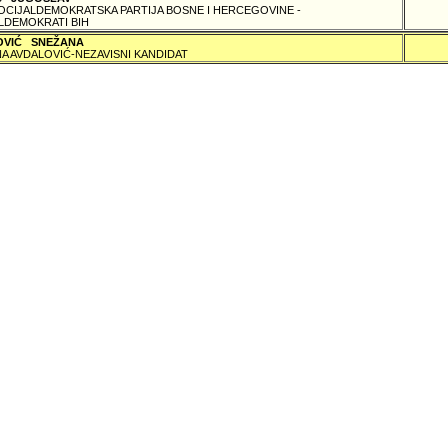
SOCIJALDEMOKRATSKA PARTIJA BOSNE I HERCEGOVINE -
LDEMOKRATI BIH
OVIĆ SNEŽANA
A AVDALOVIĆ-NEZAVISNI KANDIDAT