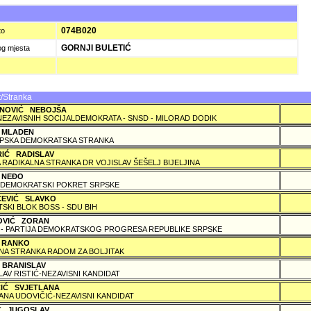
074B020
to
GORNJI BULETIĆ
og mjesta
/Stranka
NOVIĆ NEBOJŠA
NEZAVISNIH SOCIJALDEMOKRATA - SNSD - MILORAD DODIK
 MLADEN
PSKA DEMOKRATSKA STRANKA
RIĆ RADISLAV
 RADIKALNA STRANKA DR VOJISLAV ŠEŠELJ BIJELJINA
 NEÐO
DEMOKRATSKI POKRET SRPSKE
ČEVIĆ SLAVKO
TSKI BLOK BOSS - SDU BIH
OVIĆ ZORAN
 - PARTIJA DEMOKRATSKOG PROGRESA REPUBLIKE SRPSKE
 RANKO
A STRANKA RADOM ZA BOLJITAK
 BRANISLAV
LAV RISTIĆ-NEZAVISNI KANDIDAT
ČIĆ SVJETLANA
ANA UDOVIČIĆ-NEZAVISNI KANDIDAT
IĆ JUGOSLAV