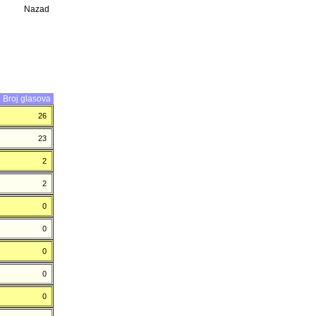
Nazad
Broj glasova
26
23
2
2
0
0
0
0
0