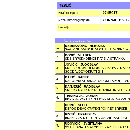
TESLIĆ
074B017
Biračko mjesto
GORNJI TESLIĆ
Naziv biračkog mjesta
Lokacija
Kandidat/Stranka
RADMANOVIĆ NEBOJŠA
1.
SAVEZ NEZAVISNIH SOCIJALDEMOKRATA -
BOSIĆ MLADEN
2.
SDS-SRPSKA DEMOKRATSKA STRANKA
JOVIČIĆ JUGOSLAV
3.
SDP - SOCIJALDEMOKRATSKA PARTIJA BO
SOCIJALDEMOKRATI BIH
BAKIĆ RANKO
4.
NARODNA STRANKA RADOM ZA BOLJITAK
KANJERIĆ RADISLAV
5.
SRPSKA RADIKALNA STRANKA DR VOJISLA
TEŠANOVIĆ ZORAN
6.
PDP RS - PARTIJA DEMOKRATSKOG PROG
ÐURIĆ NEÐO
7.
DEPOS-DEMOKRATSKI POKRET SRPSKE
RISTIĆ BRANISLAV
8.
BRANISLAV RISTIĆ-NEZAVISNI KANDIDAT
UDOVIČIĆ SVJETLANA
9.
SVJETLANA UDOVIČIĆ-NEZAVISNI KANDID