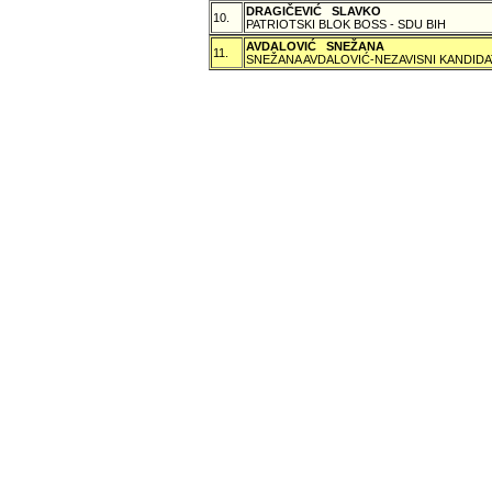
DRAGIČEVIĆ SLAVKO
10.
PATRIOTSKI BLOK BOSS - SDU BIH
AVDALOVIĆ SNEŽANA
11.
SNEŽANA AVDALOVIĆ-NEZAVISNI KANDIDA