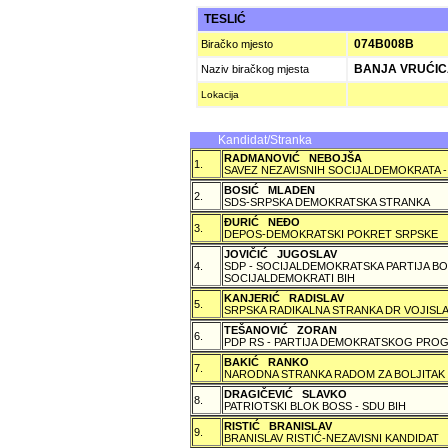
TESLIĆ
074B008B
Biračko mjesto
BANJA VRUĆIC
Naziv biračkog mjesta
Lokacija
Kandidat/Stranka
RADMANOVIĆ NEBOJŠA
1.
SAVEZ NEZAVISNIH SOCIJALDEMOKRATA -
BOSIĆ MLADEN
2.
SDS-SRPSKA DEMOKRATSKA STRANKA
ÐURIĆ NEÐO
3.
DEPOS-DEMOKRATSKI POKRET SRPSKE
JOVIČIĆ JUGOSLAV
4.
SDP - SOCIJALDEMOKRATSKA PARTIJA BO
SOCIJALDEMOKRATI BIH
KANJERIĆ RADISLAV
5.
SRPSKA RADIKALNA STRANKA DR VOJISLA
TEŠANOVIĆ ZORAN
6.
PDP RS - PARTIJA DEMOKRATSKOG PROG
BAKIĆ RANKO
7.
NARODNA STRANKA RADOM ZA BOLJITAK
DRAGIČEVIĆ SLAVKO
8.
PATRIOTSKI BLOK BOSS - SDU BIH
RISTIĆ BRANISLAV
9.
BRANISLAV RISTIĆ-NEZAVISNI KANDIDAT