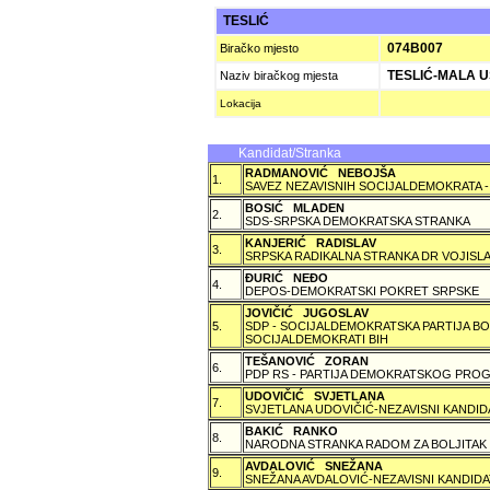
TESLIĆ
074B007
Biračko mjesto
TESLIĆ-MALA 
Naziv biračkog mjesta
Lokacija
Kandidat/Stranka
RADMANOVIĆ NEBOJŠA
1.
SAVEZ NEZAVISNIH SOCIJALDEMOKRATA -
BOSIĆ MLADEN
2.
SDS-SRPSKA DEMOKRATSKA STRANKA
KANJERIĆ RADISLAV
3.
SRPSKA RADIKALNA STRANKA DR VOJISLA
ÐURIĆ NEÐO
4.
DEPOS-DEMOKRATSKI POKRET SRPSKE
JOVIČIĆ JUGOSLAV
5.
SDP - SOCIJALDEMOKRATSKA PARTIJA BO
SOCIJALDEMOKRATI BIH
TEŠANOVIĆ ZORAN
6.
PDP RS - PARTIJA DEMOKRATSKOG PROG
UDOVIČIĆ SVJETLANA
7.
SVJETLANA UDOVIČIĆ-NEZAVISNI KANDID
BAKIĆ RANKO
8.
NARODNA STRANKA RADOM ZA BOLJITAK
AVDALOVIĆ SNEŽANA
9.
SNEŽANA AVDALOVIĆ-NEZAVISNI KANDIDA