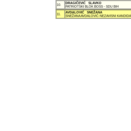
DRAGIČEVIĆ SLAVKO
10.
PATRIOTSKI BLOK BOSS - SDU BIH
AVDALOVIĆ SNEŽANA
11.
SNEŽANA AVDALOVIĆ-NEZAVISNI KANDIDA