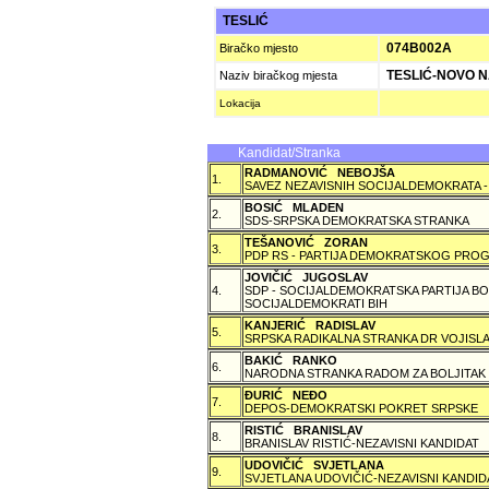
TESLIĆ
074B002A
Biračko mjesto
TESLIĆ-NOVO N
Naziv biračkog mjesta
Lokacija
Kandidat/Stranka
RADMANOVIĆ NEBOJŠA
1.
SAVEZ NEZAVISNIH SOCIJALDEMOKRATA -
BOSIĆ MLADEN
2.
SDS-SRPSKA DEMOKRATSKA STRANKA
TEŠANOVIĆ ZORAN
3.
PDP RS - PARTIJA DEMOKRATSKOG PROG
JOVIČIĆ JUGOSLAV
4.
SDP - SOCIJALDEMOKRATSKA PARTIJA BO
SOCIJALDEMOKRATI BIH
KANJERIĆ RADISLAV
5.
SRPSKA RADIKALNA STRANKA DR VOJISLA
BAKIĆ RANKO
6.
NARODNA STRANKA RADOM ZA BOLJITAK
ÐURIĆ NEÐO
7.
DEPOS-DEMOKRATSKI POKRET SRPSKE
RISTIĆ BRANISLAV
8.
BRANISLAV RISTIĆ-NEZAVISNI KANDIDAT
UDOVIČIĆ SVJETLANA
9.
SVJETLANA UDOVIČIĆ-NEZAVISNI KANDID