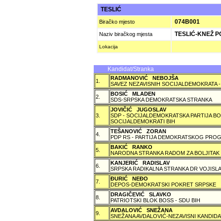
TESLIĆ
074B001
Biračko mjesto
TESLIĆ-KNEŽ P
Naziv biračkog mjesta
Lokacija
Kandidat/Stranka
RADMANOVIĆ NEBOJŠA
1.
SAVEZ NEZAVISNIH SOCIJALDEMOKRATA -
BOSIĆ MLADEN
2.
SDS-SRPSKA DEMOKRATSKA STRANKA
JOVIČIĆ JUGOSLAV
3.
SDP - SOCIJALDEMOKRATSKA PARTIJA BO
SOCIJALDEMOKRATI BIH
TEŠANOVIĆ ZORAN
4.
PDP RS - PARTIJA DEMOKRATSKOG PROG
BAKIĆ RANKO
5.
NARODNA STRANKA RADOM ZA BOLJITAK
KANJERIĆ RADISLAV
6.
SRPSKA RADIKALNA STRANKA DR VOJISLA
ÐURIĆ NEÐO
7.
DEPOS-DEMOKRATSKI POKRET SRPSKE
DRAGIČEVIĆ SLAVKO
8.
PATRIOTSKI BLOK BOSS - SDU BIH
AVDALOVIĆ SNEŽANA
9.
SNEŽANA AVDALOVIĆ-NEZAVISNI KANDIDA