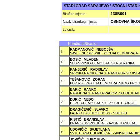
STARI GRAD SARAJEVO / ISTOČNI STAR
138B001
Biračko mjesto
OSNOVNA ŠKOL
Naziv biračkog mjesta
Lokacija
Kandidat/Stranka
RADMANOVIĆ NEBOJŠA
1.
SAVEZ NEZAVISNIH SOCIJALDEMOKRATA -
BOSIĆ MLADEN
2.
SDS-SRPSKA DEMOKRATSKA STRANKA
KANJERIĆ RADISLAV
3.
SRPSKA RADIKALNA STRANKA DR VOJISLA
TEŠANOVIĆ ZORAN
4.
PDP RS - PARTIJA DEMOKRATSKOG PROG
BAKIĆ RANKO
5.
NARODNA STRANKA RADOM ZA BOLJITAK
ÐURIĆ NEÐO
6.
DEPOS-DEMOKRATSKI POKRET SRPSKE
DRAGIČEVIĆ SLAVKO
7.
PATRIOTSKI BLOK BOSS - SDU BIH
RISTIĆ BRANISLAV
8.
BRANISLAV RISTIĆ-NEZAVISNI KANDIDAT
UDOVIČIĆ SVJETLANA
9.
SVJETLANA UDOVIČIĆ-NEZAVISNI KANDID
JOVIČIĆ JUGOSLAV