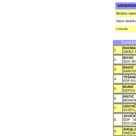
SREBREN
Biračko mjes
Naziv biračk
Lokacija
Kandidat
RADMA
1.
SAVEZ 
BOSIĆ
2.
SDS-SR
BAKIĆ
3.
NARODN
TEŠAN
4.
PDP RS
ÐURIĆ
5.
DEPOS-
RISTIĆ
6.
BRANIS
UDOVI
7.
SVJETL
JOVIČ
8.
SDP - 
SOCIJA
AVDAL
9.
SNEŽAN