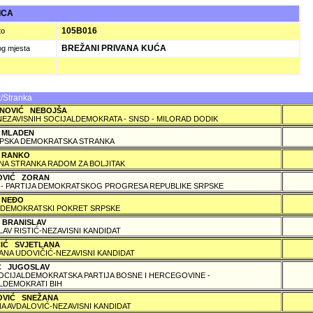
ICA
105B016
to
BREŽANI PRIVANA KUĆA
og mjesta
/Stranka
NOVIĆ NEBOJŠA
NEZAVISNIH SOCIJALDEMOKRATA - SNSD - MILORAD DODIK
 MLADEN
PSKA DEMOKRATSKA STRANKA
 RANKO
A STRANKA RADOM ZA BOLJITAK
OVIĆ ZORAN
 - PARTIJA DEMOKRATSKOG PROGRESA REPUBLIKE SRPSKE
 NEÐO
DEMOKRATSKI POKRET SRPSKE
 BRANISLAV
LAV RISTIĆ-NEZAVISNI KANDIDAT
ČIĆ SVJETLANA
ANA UDOVIČIĆ-NEZAVISNI KANDIDAT
IĆ JUGOSLAV
SOCIJALDEMOKRATSKA PARTIJA BOSNE I HERCEGOVINE -
LDEMOKRATI BIH
OVIĆ SNEŽANA
A AVDALOVIĆ-NEZAVISNI KANDIDAT