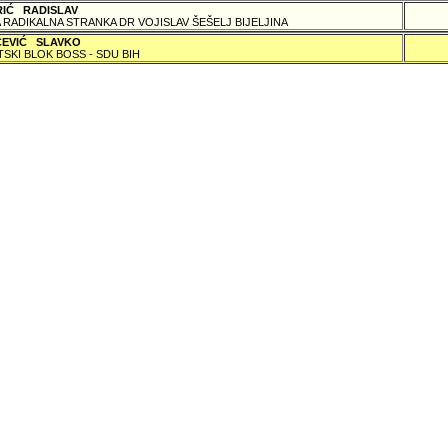
RIĆ RADISLAV
 RADIKALNA STRANKA DR VOJISLAV ŠEŠELJ BIJELJINA
ČEVIĆ SLAVKO
TSKI BLOK BOSS - SDU BIH