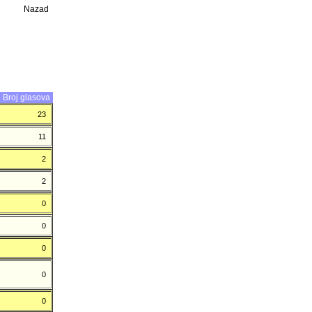
Nazad
Broj glasova
23
11
2
2
0
0
0
0
0