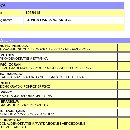
ICA
105B015
to
CRVICA OSNOVNA ŠKOLA
og mjesta
/Stranka
NOVIĆ NEBOJŠA
NEZAVISNIH SOCIJALDEMOKRATA - SNSD - MILORAD DODIK
 MLADEN
PSKA DEMOKRATSKA STRANKA
OVIĆ ZORAN
 - PARTIJA DEMOKRATSKOG PROGRESA REPUBLIKE SRPSKE
RIĆ RADISLAV
 RADIKALNA STRANKA DR VOJISLAV ŠEŠELJ BIJELJINA
 NEÐO
DEMOKRATSKI POKRET SRPSKE
 RANKO
A STRANKA RADOM ZA BOLJITAK
 BRANISLAV
LAV RISTIĆ-NEZAVISNI KANDIDAT
ČIĆ SVJETLANA
ANA UDOVIČIĆ-NEZAVISNI KANDIDAT
IĆ JUGOSLAV
SOCIJALDEMOKRATSKA PARTIJA BOSNE I HERCEGOVINE -
LDEMOKRATI BIH