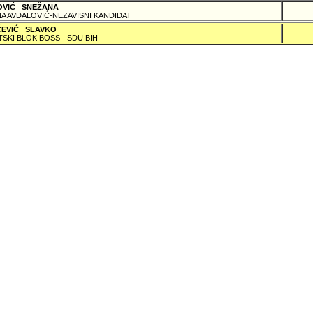
OVIĆ SNEŽANA
A AVDALOVIĆ-NEZAVISNI KANDIDAT
ČEVIĆ SLAVKO
TSKI BLOK BOSS - SDU BIH