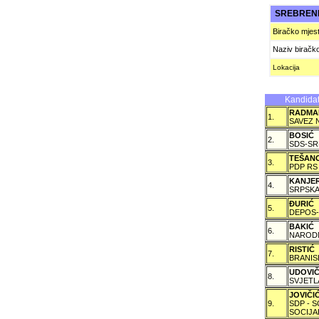
SREBREN
Biračko mjes
Naziv biračk
Lokacija
Kandidat
RADMA
1.
SAVEZ 
BOSIĆ
2.
SDS-SR
TEŠAN
3.
PDP RS
KANJE
4.
SRPSKA
ÐURIĆ
5.
DEPOS-
BAKIĆ
6.
NARODN
RISTIĆ
7.
BRANIS
UDOVI
8.
SVJETL
JOVIČ
9.
SDP - 
SOCIJA