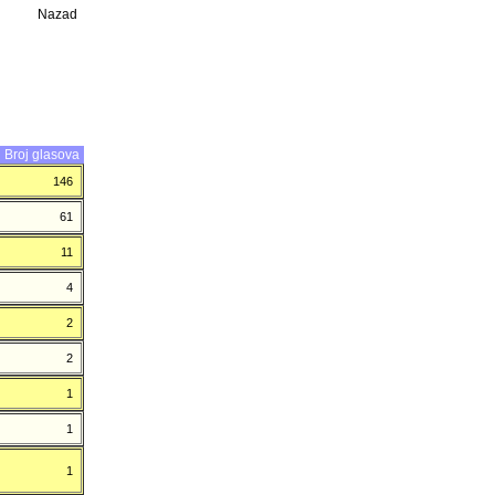
Nazad
Broj glasova
146
61
11
4
2
2
1
1
1