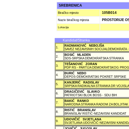
SREBRENICA
105B014
Biračko mjesto
PROSTORIJE O
Naziv biračkog mjesta
Lokacija
Kandidat/Stranka
RADMANOVIĆ NEBOJŠA
1.
SAVEZ NEZAVISNIH SOCIJALDEMOKRATA -
BOSIĆ MLADEN
2.
SDS-SRPSKA DEMOKRATSKA STRANKA
TEŠANOVIĆ ZORAN
3.
PDP RS - PARTIJA DEMOKRATSKOG PROG
ÐURIĆ NEÐO
4.
DEPOS-DEMOKRATSKI POKRET SRPSKE
KANJERIĆ RADISLAV
5.
SRPSKA RADIKALNA STRANKA DR VOJISLA
DRAGIČEVIĆ SLAVKO
6.
PATRIOTSKI BLOK BOSS - SDU BIH
BAKIĆ RANKO
7.
NARODNA STRANKA RADOM ZA BOLJITAK
RISTIĆ BRANISLAV
8.
BRANISLAV RISTIĆ-NEZAVISNI KANDIDAT
UDOVIČIĆ SVJETLANA
9.
SVJETLANA UDOVIČIĆ-NEZAVISNI KANDID
JOVIČIĆ JUGOSLAV