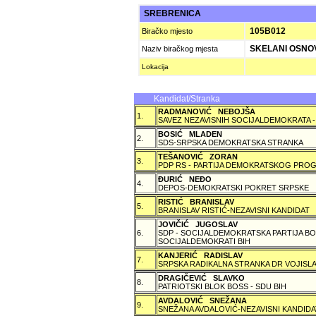
SREBRENICA
105B012
Biračko mjesto
SKELANI OSNO
Naziv biračkog mjesta
Lokacija
Kandidat/Stranka
RADMANOVIĆ NEBOJŠA
1.
SAVEZ NEZAVISNIH SOCIJALDEMOKRATA -
BOSIĆ MLADEN
2.
SDS-SRPSKA DEMOKRATSKA STRANKA
TEŠANOVIĆ ZORAN
3.
PDP RS - PARTIJA DEMOKRATSKOG PROG
ÐURIĆ NEÐO
4.
DEPOS-DEMOKRATSKI POKRET SRPSKE
RISTIĆ BRANISLAV
5.
BRANISLAV RISTIĆ-NEZAVISNI KANDIDAT
JOVIČIĆ JUGOSLAV
6.
SDP - SOCIJALDEMOKRATSKA PARTIJA BO
SOCIJALDEMOKRATI BIH
KANJERIĆ RADISLAV
7.
SRPSKA RADIKALNA STRANKA DR VOJISLA
DRAGIČEVIĆ SLAVKO
8.
PATRIOTSKI BLOK BOSS - SDU BIH
AVDALOVIĆ SNEŽANA
9.
SNEŽANA AVDALOVIĆ-NEZAVISNI KANDIDA