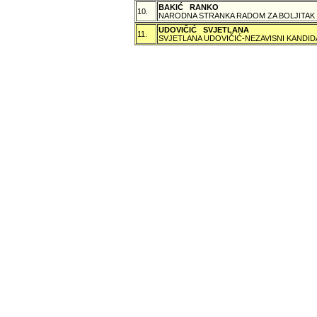
BAKIĆ RANKO
10.
NARODNA STRANKA RADOM ZA BOLJITAK
UDOVIČIĆ SVJETLANA
11.
SVJETLANA UDOVIČIĆ-NEZAVISNI KANDID