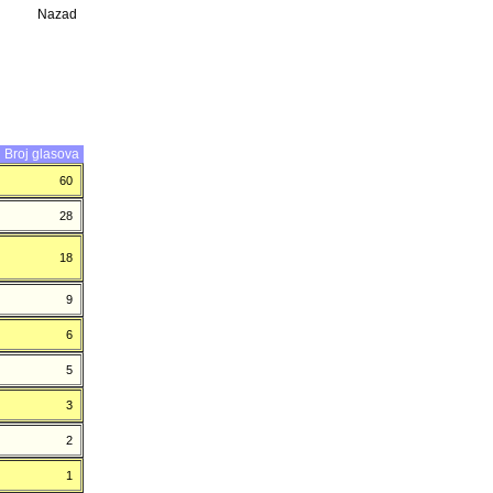
Nazad
Broj glasova
60
28
18
9
6
5
3
2
1