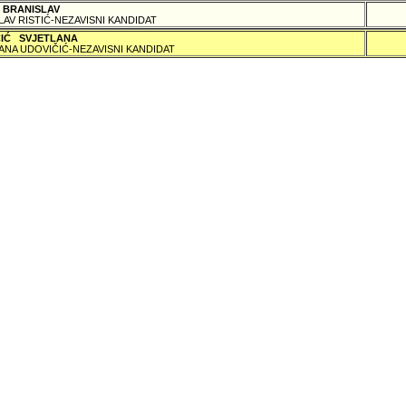
 BRANISLAV
LAV RISTIĆ-NEZAVISNI KANDIDAT
ČIĆ SVJETLANA
ANA UDOVIČIĆ-NEZAVISNI KANDIDAT