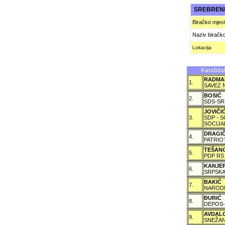
SREBREN
Biračko mjes
Naziv biračk
Lokacija
Kandidat
RADMA
1.
SAVEZ 
BOSIĆ
2.
SDS-SR
JOVIČ
3.
SDP - 
SOCIJA
DRAGI
4.
PATRIO
TEŠAN
5.
PDP RS
KANJE
6.
SRPSKA
BAKIĆ
7.
NARODN
ÐURIĆ
8.
DEPOS-
AVDAL
9.
SNEŽAN