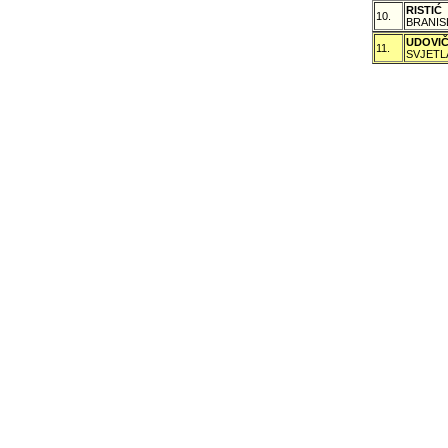
RISTIĆ
10.
BRANIS
UDOVI
11.
SVJETL