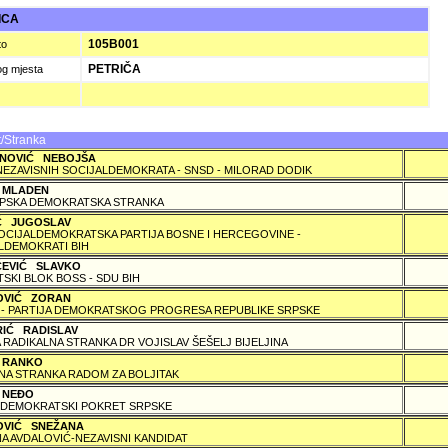
ICA
105B001
to
PETRIČA
og mjesta
/Stranka
NOVIĆ NEBOJŠA
NEZAVISNIH SOCIJALDEMOKRATA - SNSD - MILORAD DODIK
 MLADEN
PSKA DEMOKRATSKA STRANKA
IĆ JUGOSLAV
SOCIJALDEMOKRATSKA PARTIJA BOSNE I HERCEGOVINE -
LDEMOKRATI BIH
ČEVIĆ SLAVKO
TSKI BLOK BOSS - SDU BIH
OVIĆ ZORAN
 - PARTIJA DEMOKRATSKOG PROGRESA REPUBLIKE SRPSKE
RIĆ RADISLAV
 RADIKALNA STRANKA DR VOJISLAV ŠEŠELJ BIJELJINA
 RANKO
A STRANKA RADOM ZA BOLJITAK
 NEÐO
DEMOKRATSKI POKRET SRPSKE
OVIĆ SNEŽANA
A AVDALOVIĆ-NEZAVISNI KANDIDAT