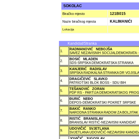
SOKOLAC
121B015
Biračko mjesto
KALIMANIĆI
Naziv biračkog mjesta
Lokacija
Kandidat/Stranka
RADMANOVIĆ NEBOJŠA
1.
SAVEZ NEZAVISNIH SOCIJALDEMOKRATA -
BOSIĆ MLADEN
2.
SDS-SRPSKA DEMOKRATSKA STRANKA
KANJERIĆ RADISLAV
3.
SRPSKA RADIKALNA STRANKA DR VOJISLA
DRAGIČEVIĆ SLAVKO
4.
PATRIOTSKI BLOK BOSS - SDU BIH
TEŠANOVIĆ ZORAN
5.
PDP RS - PARTIJA DEMOKRATSKOG PROG
ÐURIĆ NEÐO
6.
DEPOS-DEMOKRATSKI POKRET SRPSKE
BAKIĆ RANKO
7.
NARODNA STRANKA RADOM ZA BOLJITAK
RISTIĆ BRANISLAV
8.
BRANISLAV RISTIĆ-NEZAVISNI KANDIDAT
UDOVIČIĆ SVJETLANA
9.
SVJETLANA UDOVIČIĆ-NEZAVISNI KANDID
JOVIČIĆ JUGOSLAV