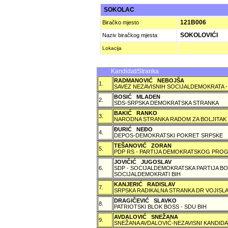
SOKOLAC
121B006
Biračko mjesto
SOKOLOVIĆI
Naziv biračkog mjesta
Lokacija
Kandidat/Stranka
RADMANOVIĆ NEBOJŠA
1.
SAVEZ NEZAVISNIH SOCIJALDEMOKRATA -
BOSIĆ MLADEN
2.
SDS-SRPSKA DEMOKRATSKA STRANKA
BAKIĆ RANKO
3.
NARODNA STRANKA RADOM ZA BOLJITAK
ÐURIĆ NEÐO
4.
DEPOS-DEMOKRATSKI POKRET SRPSKE
TEŠANOVIĆ ZORAN
5.
PDP RS - PARTIJA DEMOKRATSKOG PROG
JOVIČIĆ JUGOSLAV
6.
SDP - SOCIJALDEMOKRATSKA PARTIJA BO
SOCIJALDEMOKRATI BIH
KANJERIĆ RADISLAV
7.
SRPSKA RADIKALNA STRANKA DR VOJISLA
DRAGIČEVIĆ SLAVKO
8.
PATRIOTSKI BLOK BOSS - SDU BIH
AVDALOVIĆ SNEŽANA
9.
SNEŽANA AVDALOVIĆ-NEZAVISNI KANDIDA