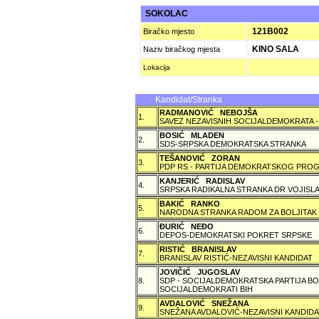
SOKOLAC
121B002
Biračko mjesto
KINO SALA
Naziv biračkog mjesta
Lokacija
Kandidat/Stranka
RADMANOVIĆ NEBOJŠA
1.
SAVEZ NEZAVISNIH SOCIJALDEMOKRATA -
BOSIĆ MLADEN
2.
SDS-SRPSKA DEMOKRATSKA STRANKA
TEŠANOVIĆ ZORAN
3.
PDP RS - PARTIJA DEMOKRATSKOG PROG
KANJERIĆ RADISLAV
4.
SRPSKA RADIKALNA STRANKA DR VOJISLA
BAKIĆ RANKO
5.
NARODNA STRANKA RADOM ZA BOLJITAK
ÐURIĆ NEÐO
6.
DEPOS-DEMOKRATSKI POKRET SRPSKE
RISTIĆ BRANISLAV
7.
BRANISLAV RISTIĆ-NEZAVISNI KANDIDAT
JOVIČIĆ JUGOSLAV
8.
SDP - SOCIJALDEMOKRATSKA PARTIJA BO
SOCIJALDEMOKRATI BIH
AVDALOVIĆ SNEŽANA
9.
SNEŽANA AVDALOVIĆ-NEZAVISNI KANDIDA