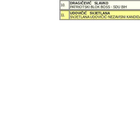
DRAGIČEVIĆ SLAVKO
10.
PATRIOTSKI BLOK BOSS - SDU BIH
UDOVIČIĆ SVJETLANA
11.
SVJETLANA UDOVIČIĆ-NEZAVISNI KANDID