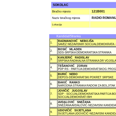
SOKOLAC
121B001
Biračko mjesto
RADIO ROMANI
Naziv biračkog mjesta
Lokacija
Kandidat/Stranka
RADMANOVIĆ NEBOJŠA
1.
SAVEZ NEZAVISNIH SOCIJALDEMOKRATA -
BOSIĆ MLADEN
2.
SDS-SRPSKA DEMOKRATSKA STRANKA
KANJERIĆ RADISLAV
3.
SRPSKA RADIKALNA STRANKA DR VOJISLA
TEŠANOVIĆ ZORAN
4.
PDP RS - PARTIJA DEMOKRATSKOG PROG
ÐURIĆ NEÐO
5.
DEPOS-DEMOKRATSKI POKRET SRPSKE
BAKIĆ RANKO
6.
NARODNA STRANKA RADOM ZA BOLJITAK
JOVIČIĆ JUGOSLAV
7.
SDP - SOCIJALDEMOKRATSKA PARTIJA BO
SOCIJALDEMOKRATI BIH
AVDALOVIĆ SNEŽANA
8.
SNEŽANA AVDALOVIĆ-NEZAVISNI KANDIDA
UDOVIČIĆ SVJETLANA
9.
SVJETLANA UDOVIČIĆ-NEZAVISNI KANDID