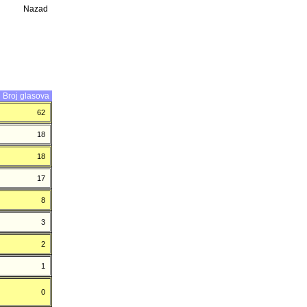
Nazad
Broj glasova
62
18
18
17
8
3
2
1
0