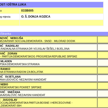
OST / OŠTRA LUKA
033B005
to
O. Š. DONJA KOZICA
og mjesta
/Stranka
NOVIĆ NEBOJŠA
NEZAVISNIH SOCIJALDEMOKRATA - SNSD - MILORAD DODIK
RIĆ RADISLAV
 RADIKALNA STRANKA DR VOJISLAV ŠEŠELJ BIJELJINA
OVIĆ ZORAN
 - PARTIJA DEMOKRATSKOG PROGRESA REPUBLIKE SRPSKE
 MLADEN
PSKA DEMOKRATSKA STRANKA
 RANKO
A STRANKA RADOM ZA BOLJITAK
ČIĆ SVJETLANA
ANA UDOVIČIĆ-NEZAVISNI KANDIDAT
 NEÐO
DEMOKRATSKI POKRET SRPSKE
OVIĆ SNEŽANA
A AVDALOVIĆ-NEZAVISNI KANDIDAT
IĆ JUGOSLAV
SOCIJALDEMOKRATSKA PARTIJA BOSNE I HERCEGOVINE -
LDEMOKRATI BIH