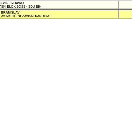
ČEVIĆ SLAVKO
TSKI BLOK BOSS - SDU BIH
 BRANISLAV
LAV RISTIĆ-NEZAVISNI KANDIDAT