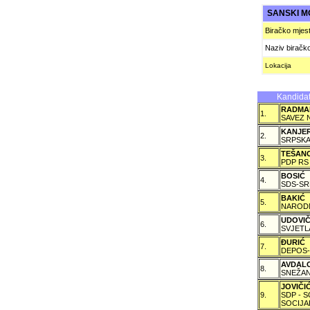
SANSKI M
Biračko mjes
Naziv biračk
Lokacija
Kandidat
RADMA
1.
SAVEZ 
KANJE
2.
SRPSKA
TEŠAN
3.
PDP RS
BOSIĆ
4.
SDS-SR
BAKIĆ
5.
NARODN
UDOVI
6.
SVJETL
ÐURIĆ
7.
DEPOS-
AVDAL
8.
SNEŽAN
JOVIČ
9.
SDP - 
SOCIJA