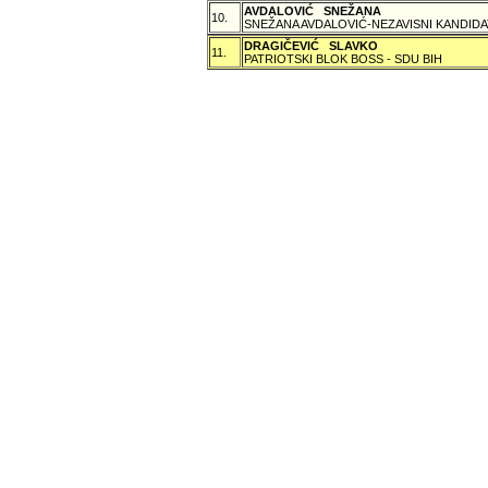
AVDALOVIĆ SNEŽANA
10.
SNEŽANA AVDALOVIĆ-NEZAVISNI KANDIDA
DRAGIČEVIĆ SLAVKO
11.
PATRIOTSKI BLOK BOSS - SDU BIH