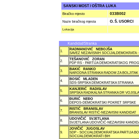
SANSKI MOST / OŠTRA LUKA
033B002
Biračko mjesto
O. Š. USORCI
Naziv biračkog mjesta
Lokacija
Kandidat/Stranka
RADMANOVIĆ NEBOJŠA
1.
SAVEZ NEZAVISNIH SOCIJALDEMOKRATA -
TEŠANOVIĆ ZORAN
2.
PDP RS - PARTIJA DEMOKRATSKOG PROG
BAKIĆ RANKO
3.
NARODNA STRANKA RADOM ZA BOLJITAK
BOSIĆ MLADEN
4.
SDS-SRPSKA DEMOKRATSKA STRANKA
KANJERIĆ RADISLAV
5.
SRPSKA RADIKALNA STRANKA DR VOJISLA
ÐURIĆ NEÐO
6.
DEPOS-DEMOKRATSKI POKRET SRPSKE
RISTIĆ BRANISLAV
7.
BRANISLAV RISTIĆ-NEZAVISNI KANDIDAT
UDOVIČIĆ SVJETLANA
8.
SVJETLANA UDOVIČIĆ-NEZAVISNI KANDID
JOVIČIĆ JUGOSLAV
9.
SDP - SOCIJALDEMOKRATSKA PARTIJA BO
SOCIJALDEMOKRATI BIH