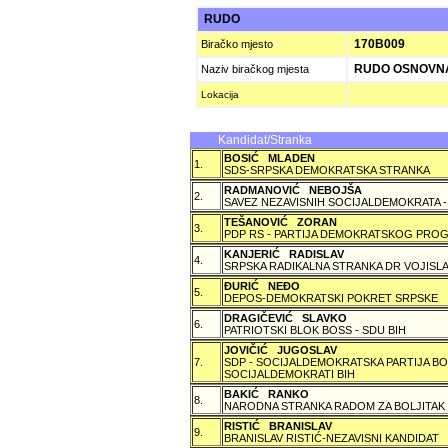
RUDO
170B009
Biračko mjesto
RUDO OSNOVN
Naziv biračkog mjesta
Lokacija
Kandidat/Stranka
BOSIĆ MLADEN
1.
SDS-SRPSKA DEMOKRATSKA STRANKA
RADMANOVIĆ NEBOJŠA
2.
SAVEZ NEZAVISNIH SOCIJALDEMOKRATA -
TEŠANOVIĆ ZORAN
3.
PDP RS - PARTIJA DEMOKRATSKOG PROG
KANJERIĆ RADISLAV
4.
SRPSKA RADIKALNA STRANKA DR VOJISLA
ÐURIĆ NEÐO
5.
DEPOS-DEMOKRATSKI POKRET SRPSKE
DRAGIČEVIĆ SLAVKO
6.
PATRIOTSKI BLOK BOSS - SDU BIH
JOVIČIĆ JUGOSLAV
7.
SDP - SOCIJALDEMOKRATSKA PARTIJA BO
SOCIJALDEMOKRATI BIH
BAKIĆ RANKO
8.
NARODNA STRANKA RADOM ZA BOLJITAK
RISTIĆ BRANISLAV
9.
BRANISLAV RISTIĆ-NEZAVISNI KANDIDAT