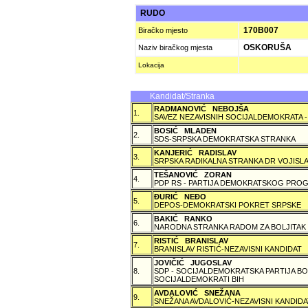
RUDO
170B007
Biračko mjesto
OSKORUŠA
Naziv biračkog mjesta
Lokacija
Kandidat/Stranka
RADMANOVIĆ NEBOJŠA
1.
SAVEZ NEZAVISNIH SOCIJALDEMOKRATA -
BOSIĆ MLADEN
2.
SDS-SRPSKA DEMOKRATSKA STRANKA
KANJERIĆ RADISLAV
3.
SRPSKA RADIKALNA STRANKA DR VOJISLA
TEŠANOVIĆ ZORAN
4.
PDP RS - PARTIJA DEMOKRATSKOG PROG
ÐURIĆ NEÐO
5.
DEPOS-DEMOKRATSKI POKRET SRPSKE
BAKIĆ RANKO
6.
NARODNA STRANKA RADOM ZA BOLJITAK
RISTIĆ BRANISLAV
7.
BRANISLAV RISTIĆ-NEZAVISNI KANDIDAT
JOVIČIĆ JUGOSLAV
8.
SDP - SOCIJALDEMOKRATSKA PARTIJA BO
SOCIJALDEMOKRATI BIH
AVDALOVIĆ SNEŽANA
9.
SNEŽANA AVDALOVIĆ-NEZAVISNI KANDIDA