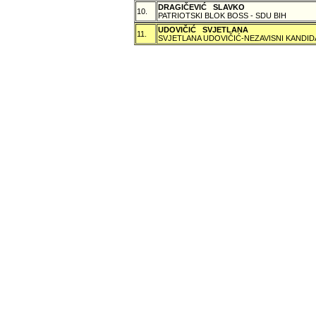
DRAGIČEVIĆ SLAVKO
10.
PATRIOTSKI BLOK BOSS - SDU BIH
UDOVIČIĆ SVJETLANA
11.
SVJETLANA UDOVIČIĆ-NEZAVISNI KANDID