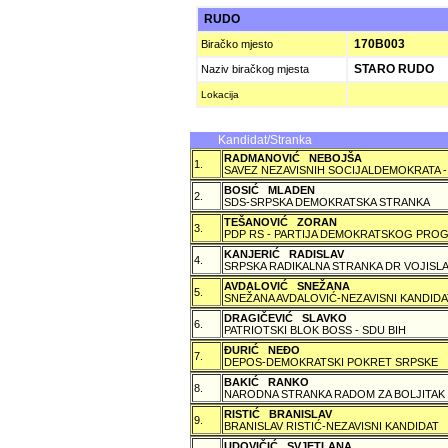
RUDO
170B003
Biračko mjesto
STARO RUDO
Naziv biračkog mjesta
Lokacija
Kandidat/Stranka
RADMANOVIĆ NEBOJŠA
1.
SAVEZ NEZAVISNIH SOCIJALDEMOKRATA -
BOSIĆ MLADEN
2.
SDS-SRPSKA DEMOKRATSKA STRANKA
TEŠANOVIĆ ZORAN
3.
PDP RS - PARTIJA DEMOKRATSKOG PROG
KANJERIĆ RADISLAV
4.
SRPSKA RADIKALNA STRANKA DR VOJISLA
AVDALOVIĆ SNEŽANA
5.
SNEŽANA AVDALOVIĆ-NEZAVISNI KANDIDA
DRAGIČEVIĆ SLAVKO
6.
PATRIOTSKI BLOK BOSS - SDU BIH
ÐURIĆ NEÐO
7.
DEPOS-DEMOKRATSKI POKRET SRPSKE
BAKIĆ RANKO
8.
NARODNA STRANKA RADOM ZA BOLJITAK
RISTIĆ BRANISLAV
9.
BRANISLAV RISTIĆ-NEZAVISNI KANDIDAT
UDOVIČIĆ SVJETLANA