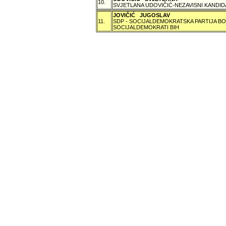
10.
SVJETLANA UDOVIČIĆ-NEZAVISNI KANDID
JOVIČIĆ JUGOSLAV
11.
SDP - SOCIJALDEMOKRATSKA PARTIJA BO
SOCIJALDEMOKRATI BIH