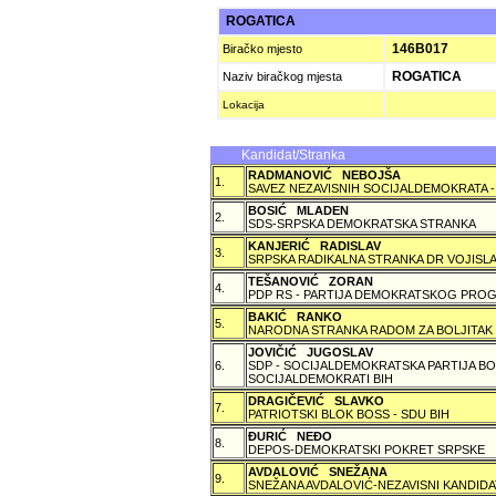
ROGATICA
146B017
Biračko mjesto
ROGATICA
Naziv biračkog mjesta
Lokacija
Kandidat/Stranka
RADMANOVIĆ NEBOJŠA
1.
SAVEZ NEZAVISNIH SOCIJALDEMOKRATA -
BOSIĆ MLADEN
2.
SDS-SRPSKA DEMOKRATSKA STRANKA
KANJERIĆ RADISLAV
3.
SRPSKA RADIKALNA STRANKA DR VOJISLA
TEŠANOVIĆ ZORAN
4.
PDP RS - PARTIJA DEMOKRATSKOG PROG
BAKIĆ RANKO
5.
NARODNA STRANKA RADOM ZA BOLJITAK
JOVIČIĆ JUGOSLAV
6.
SDP - SOCIJALDEMOKRATSKA PARTIJA BO
SOCIJALDEMOKRATI BIH
DRAGIČEVIĆ SLAVKO
7.
PATRIOTSKI BLOK BOSS - SDU BIH
ÐURIĆ NEÐO
8.
DEPOS-DEMOKRATSKI POKRET SRPSKE
AVDALOVIĆ SNEŽANA
9.
SNEŽANA AVDALOVIĆ-NEZAVISNI KANDIDA