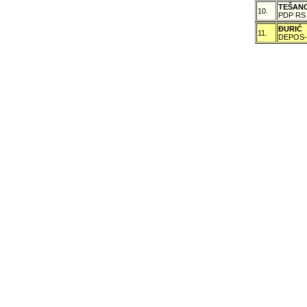
TEŠAN
10.
PDP RS
ÐURIĆ
11.
DEPOS-