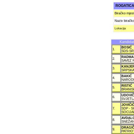
ROGATIC
Biračko mjes
Naziv biračk
Lokacija
Kandidat
BOSIĆ
1.
SDS-SR
RADMA
2.
SAVEZ 
KANJE
3.
SRPSKA
BAKIĆ
4.
NARODN
RISTIĆ
5.
BRANIS
UDOVI
6.
SVJETL
JOVIČ
7.
SDP - 
SOCIJA
AVDAL
8.
SNEŽAN
DRAGI
9.
PATRIO