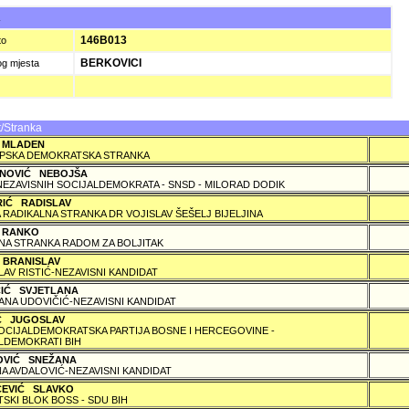
A
146B013
to
BERKOVICI
og mjesta
/Stranka
 MLADEN
PSKA DEMOKRATSKA STRANKA
NOVIĆ NEBOJŠA
NEZAVISNIH SOCIJALDEMOKRATA - SNSD - MILORAD DODIK
RIĆ RADISLAV
 RADIKALNA STRANKA DR VOJISLAV ŠEŠELJ BIJELJINA
 RANKO
A STRANKA RADOM ZA BOLJITAK
 BRANISLAV
LAV RISTIĆ-NEZAVISNI KANDIDAT
ČIĆ SVJETLANA
ANA UDOVIČIĆ-NEZAVISNI KANDIDAT
IĆ JUGOSLAV
SOCIJALDEMOKRATSKA PARTIJA BOSNE I HERCEGOVINE -
LDEMOKRATI BIH
OVIĆ SNEŽANA
A AVDALOVIĆ-NEZAVISNI KANDIDAT
ČEVIĆ SLAVKO
TSKI BLOK BOSS - SDU BIH