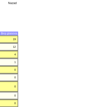
Nazad
Broj glasova
19
12
4
1
0
0
0
0
0